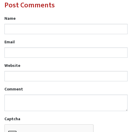
की सराहना करते हुए पुलिस टीम का आभार व्यक्त किया।बरामदगी
Post Comments
एवं सुपुर्दगी टीम में-थानाध्यक्ष पिपरी राजेश जी चौबे मय पुलिस टीम।
Name
Email
Read More
खजनी तहसील में नि:शुल्क स्वास्थ्य शिविर
संपन्न, सैकड़ों लोगों ने कराया स्वास्थ्य परीक्षण
Website
Comment
Captcha