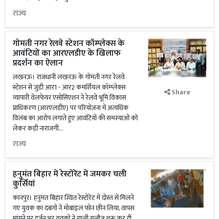
राज्य
गोमती नगर रेलवे स्टेशन कॉम्प्लेक्स के
आवंटियों का आरएलडीए के खिलाफ
प्रदर्शन का ऐलान
लखनऊ। राजधानी लखनऊ के गोमती नगर रेलवे
स्टेशन से जुड़ी आर1 - आर2 कमर्शियल कॉम्प्लेक्स
Share
व्यापारी वेलफेयर एसोसिएशन ने रेलवे भूमि विकास
प्राधिकरण (आरएलडीए) पर परियोजना में अत्यधिक
विलंब का आरोप लगाते हुए आवंटियों की समस्याओं को
लेकर कड़ी नाराजगी...
राज्य
हनुमंत बिहार में रेस्टोरेंट में जमकर चली
कुर्सियां
कानपुर। हनुमंत बिहार स्थित रेस्टोरेंट में दोस्त से मिलने
गए युवक का दबंगों ने मोबाइल फोन छीन लिया, वापस
मांगने पर दर्जन भर युवकों ने गाली गलौज शुरू कर दी