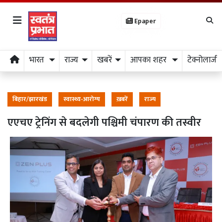
Epaper
भारत
राज्य
खबरें
आपका शहर
टेक्नोलाजी
बिहार/झारखंड
स्वास्थ्य-आरोग्य
ख़बरें
राज्य
एएचए ट्रेनिंग से बदलेगी पश्चिमी चंपारण की तस्वीर