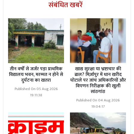
संबंधित खबरें
Read More
जिला पंचायत सदस्य साजन कुमार की शिकायत
पर हुआ स्थानांतरण; फिर भी पड़री गोदाम पर कुर्सियां नहीं छोड़
रहीं विपणन निरीक्षक दीपिका बरनवाल
तीन वर्षों से जर्जर पड़ा प्राथमिक
खाद्य सुरक्षा या भ्रष्टाचार की
विद्यालय भवन, मरम्मत न होने से
ढाल? मिर्ज़ापुर में धान खरीद
दुर्घटना का खतरा
घोटाले पर जांच अधिकारियों और
विपणन निरीक्षक की खुली
Published On 05 Aug 2026
सांठगांठ
19:11:38
Published On 04 Aug 2026
19:04:17