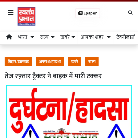
Epaper
भारत
राज्य
खबरें
आपका शहर
टेक्नोलाजी
बिहार/झारखंड
अपराध/हादशा
ख़बरें
राज्य
तेज रफ़्तार ट्रैक्टर ने बाइक में मारी टक्कर