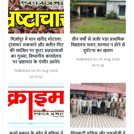
मिर्ज़ापुर में धान खरीद घोटाला:
तीन वर्षों से जर्जर पड़ा प्राथमिक
ट्रांसफर रुकवाने और क्लीन चिट
विद्यालय भवन, मरम्मत न होने से
की साज़िश पर फूटा अन्नदाताओं
दुर्घटना का खतरा
का गुस्सा, विभागीय कार्यालय
Published On 05 Aug 2026
पर भ्रष्टाचार के गंभीर आरोप
19:11:38
Published On 05 Aug 2026
20:37:52
कच्चे मकान के बंडेर में महिला ने
शिवकुटी पुलिस और एसओजी ने