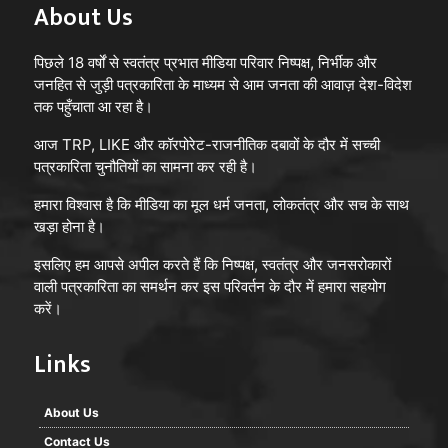
About Us
पिछले 18 वर्षों से स्वतंत्र प्रभात मीडिया परिवार निष्पक्ष, निर्भीक और
जनहित से जुड़ी पत्रकारिता के माध्यम से आम जनता की आवाज़ देश-विदेश
तक पहुँचाता आ रहा है।
आज TRP, LIKE और कॉरपोरेट-राजनीतिक दबावों के दौर में सच्ची
पत्रकारिता चुनौतियों का सामना कर रही है।
हमारा विश्वास है कि मीडिया का मूल धर्म जनता, लोकतंत्र और सच के साथ
खड़ा होना है।
संगठन की मजबूती और एकजुटता का संकल्प
इसलिए हम आपसे अपील करते हैं कि निष्पक्ष, स्वतंत्र और जनसरोकारों
वाली पत्रकारिता का समर्थन कर इस परिवर्तन के दौर में हमारा सहयोग
सम्मेलन में मौजूद अन्य वक्ताओं ने भी पत्रकारिता के वर्तमान स्वरूप,
करें।
सोशल मीडिया के बढ़ते प्रभाव, खबरों की विश्वसनीयता और एआई
के बढ़ते हस्तक्षेप जैसे विषयों पर अपने विचार साझा किए। कार्यक्रम
Links
के दौरान पत्रकारों ने विभिन्न स्थानीय व पेशेवर मुद्दों पर चर्चा की और
संगठन को मजबूत बनाने का संकल्प लिया।
About Us
Contact Us