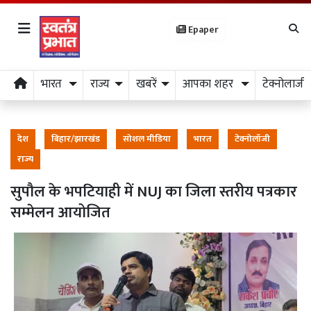
Epaper
भारत
राज्य
खबरें
आपका शहर
टेक्नोलाजी
देश
बिहार/झारखंड
सोशल मीडिया
भारत
टेक्नोलॉजी
राज्य
सुपौल के भपटियाही में NUJ का जिला स्तरीय पत्रकार
सम्मेलन आयोजित