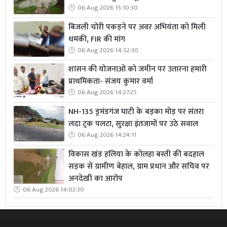
06 Aug 2026 15:10:30
बिजली चोरी पकड़ने पर अवर अभियंता को मिली
धमकी, FIR की मांग
06 Aug 2026 14:52:30
शासन की योजनाओ को जमीन पर उतारना हमारी
डिजिटल युग में 'फेक न्यूज' बड़ी चुनौती: एसपी
प्राथमिकता- संजय कुमार वर्मा
06 Aug 2026 14:27:25
​पुलिस अधीक्षक शरथ आर. एस. ने कहा कि पत्रकार और पुलिस
दोनों ही समाज के प्रति जवाबदेह हैं। उन्होंने कहा कि डिजिटल युग में
NH-135 ड्रमंडगंज घाटी के बड़का मोड़ पर संतरा
फेक न्यूज और भ्रामक सूचनाएं एक बड़ी चुनौती बनकर सामने आई
लदा ट्रक पलटा, सुरक्षा इंतजामों पर उठे सवाल
06 Aug 2026 14:24:11
हैं। ऐसे समय में पत्रकारों की जिम्मेदारी और बढ़ जाती है कि वे सत्य
और प्रमाणिक खबरों को ही जनता तक पहुंचाएं। उन्होंने कहा कि
विकास खंड हलिया के कोलहा बस्ती की बदहाल
पुलिस को भी पत्रकारों की सकारात्मक भूमिका की जरूरत है ताकि
सड़क से ग्रामीण बेहाल, ग्राम प्रधान और सचिव पर
समय रहते नेगेटिव खबरों और अफवाहों की पहचान हो सके।
अनदेखी का आरोप
06 Aug 2026 14:02:30