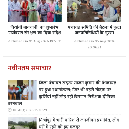
Read More
पंचायत समिति की बैठक में फूटा
जनप्रतिनिधियों के गुस्सा
वियोगी बागवानी का शुभारंभ,
पंचायत समिति की बैठक में फूटा
पर्यावरण संरक्षण का दिया संदेश
जनप्रतिनिधियों के गुस्सा
​जिलाधिकारी सावन कुमार ने कहा कि आज आर्टिफिशियल
Published On 01 Aug 2026 19:53:21
Published On 05 Aug 2026
इंटेलिजेंस (AI) ने हर क्षेत्र में अपनी मौजूदगी दर्ज कराई है और
20:06:21
पत्रकारिता भी इससे अछूती नहीं है। उन्होंने कहा कि एआई खबरों को
तेज और व्यापक बना सकता है, लेकिन तथ्यों की पुष्टि और मानवीय
संवेदनाओं की समझ केवल एक जिम्मेदार पत्रकार ही दे सकता है।
नवीनतम समाचार
डीएम ने कहा कि हमें प्रशासन में मीडिया का हमेशा सहयोग मिलता
रहता है। चाहे कोई समस्या हो या परेशानी, मीडिया के माध्यम से तुरंत
जिला पंचायत सदस्य साजन कुमार की शिकायत
जानकारी मिल जाती है, जिस पर समय रहते समाधान कर दिया
पर हुआ स्थानांतरण; फिर भी पड़री गोदाम पर
कुर्सियां नहीं छोड़ रहीं विपणन निरीक्षक दीपिका
जाता है। उन्होंने पत्रकारों से तकनीक को अपनाने के साथ-साथ
बरनवाल
उसकी चुनौतियों को भी समझने की अपील की।
06 Aug 2026 15:36:29
मिर्जापुर में भारी बारिश से जनजीवन प्रभावित, लोग
घरों में रहने को हुए मजबूर