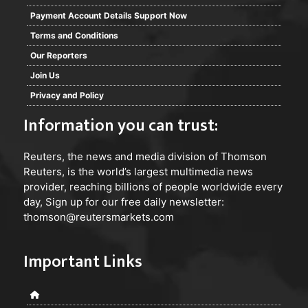
Payment Account Details Support Now
Terms and Conditions
Our Reporters
Join Us
Privacy and Policy
Information you can trust:
Reuters
, the news and media division of Thomson
पत्रकार हुए सम्मानित
Reuters, is the world’s largest multimedia news
provider, reaching billions of people worldwide every
कार्यक्रम के अंतिम चरण में सम्मेलन में उपस्थित जिला स्तरीय
day, Sign up for our free daily newsletter:
पत्रकार और पड़ोसी देश नेपाल के पत्रकारों को उपहार, अंगवस्त्र एवं
thomson@reutersmarkets.com
प्रशस्ति पत्र देकर सम्मानित किया गया। अंत में आयोजकों ने सभी
अतिथियों, पत्रकारों और प्रतिभागियों के प्रति आभार व्यक्त किया।
Important Links
कार्यक्रम को सफल बनाने में सरायगढ़-भपटियाही के समस्त
पत्रकारों का अहम योगदान रहा। कार्यक्रम का सफल संचालन
मनोज रोशन ने किया।जिला सम्मेलन ने न केवल पत्रकारों को एक