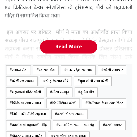
एवं क्रिटिकल केयर स्पेशलिस्ट डॉ हरिप्रसाद मौर्य को महाकाली
मंदिर में सम्मानित किया गया।
इस अवसर पर डॉक्टर मौर्य ने माता का आशीर्वाद प्राप्त किया
अध्यक्ष गौरव राजपूत ने कहा कि समाज में निर्धन बेसहारा लोगों की
Read More
सहायता करना संस्था का प्रथम लक्ष्य है जिसमें डॉक्टर हरिप्रसाद
मौर्य ने विशेष सहयोग प्रदान किया जिसके लिए संस्था उन्हें
सम्मानित करते हुए गर्व का अनुभव करती है जिन्होंने कई मरीजों का
समाज सेवा
स्वास्थ्य सेवा
उत्तर प्रदेश समाचार
बरेली समाचार
उत्तम इलाज कर समाज के लोगों के दिलों में जगह बना ली है
इसलिए उन्हें यह सम्मान दिया गया इस अवसर पर समाज के सभी
बरेली रत्न सम्मान
डॉ हरिप्रसाद मौर्य
युवा लोधी सभा बरेली
बुद्धिजीवी वर्ग के लोग मौजूद रहे ।
महाकाली मंदिर बरेली
गौरव राजपूत
बृजेश गौड़
चिकित्सा सेवा सम्मान
फिजिशियन बरेली
क्रिटिकल केयर स्पेशलिस्ट
निर्धन मरीजों की सहायता
बरेली डॉक्टर सम्मान
कालीबाड़ी महाकाली मंदिर
सामाजिक सम्मान समारोह
बरेली अपडेट
डॉक्टर सम्मान समारोह
युवा लोधी सभा कार्यक्रम