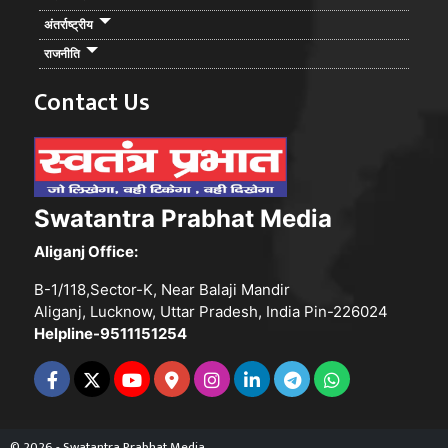
अंतर्राष्ट्रीय
राजनीति
Contact Us
Swatantra Prabhat Media
Aliganj Office:
B-1/118,Sector-K, Near Balaji Mandir
Aliganj, Lucknow, Uttar Pradesh, India Pin-226024
Helpline-9511151254
© 2026 - Swatantra Prabhat Media