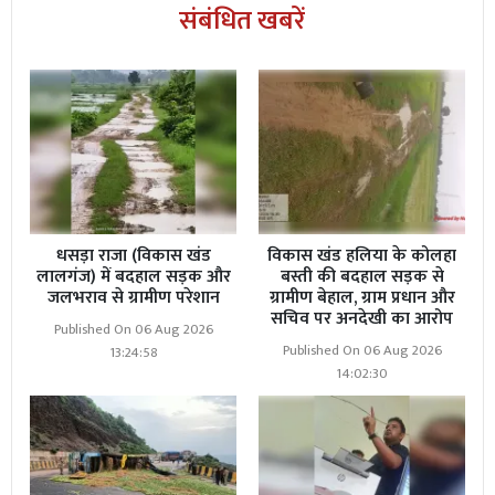
संबंधित खबरें
शिक्षा, नवाचार, सहयोग और सकारात्मक बदलाव" के मूल मंत्र के
साथ 'टीचर्स ऑफ बिहार' लगातार शिक्षकों के सम्मान और शिक्षा के
उत्थान के लिए कार्यरत है। टीम ने सभी प्रतिभागियों का आभार व्यक्त
करते हुए भविष्य में भी ऐसे आयोजनों से जुड़ने की अपील की है।
धसड़ा राजा (विकास खंड
विकास खंड हलिया के कोलहा
लालगंज) में बदहाल सड़क और
बस्ती की बदहाल सड़क से
जलभराव से ग्रामीण परेशान
ग्रामीण बेहाल, ग्राम प्रधान और
सचिव पर अनदेखी का आरोप
Published On 06 Aug 2026
Published On 06 Aug 2026
13:24:58
14:02:30