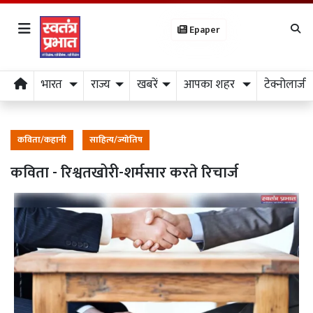
Epaper
भारत
राज्य
खबरें
आपका शहर
टेक्नोलाजी
कविता/कहानी
साहित्य/ज्योतिष
कविता - रिश्वतखोरी-शर्मसार करते रिचार्ज