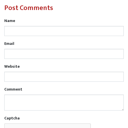
Post Comments
(संदर्भ-पिता की गोद में 34 वर्षीय बेटी की लाश-
संवेदनहीन सिस्टम।)
Name
संजय एम तराणेकर
Email
Website
Comment
Captcha