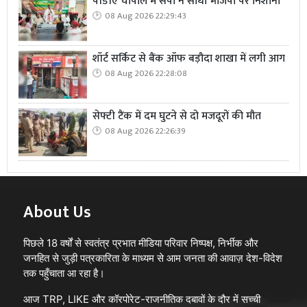
पीडीए चौपाल में सपा ने साधा भाजपा पर निशाना
08 Aug 2026 22:29:43
शॉर्ट सर्किट से बैंक ऑफ बड़ौदा शाखा में लगी आग
08 Aug 2026 22:28:08
सेफ्टी टैंक में दम घुटने से दो मजदूरों की मौत
08 Aug 2026 22:26:39
About Us
पिछले 18 वर्षों से स्वतंत्र प्रभात मीडिया परिवार निष्पक्ष, निर्भीक और
जनहित से जुड़ी पत्रकारिता के माध्यम से आम जनता की आवाज़ देश-विदेश
तक पहुँचाता आ रहा है।
आज TRP, LIKE और कॉरपोरेट-राजनीतिक दबावों के दौर में सच्ची