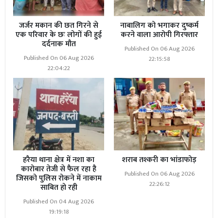
खुलनी शुरू हुईं. जांच आगे बढ़ी तो यह मामला कथित तौर पर
संगठित अपराध और मानव तस्करी के एंगल तक पहुंच गया.पुलिस
जर्जर मकान की छत गिरने से
नाबालिग को भगाकर दुष्कर्म
ने इस मामले में अब तक 12 आरोपियों को गिरफ्तार किया है.
एक परिवार के छः लोगों की हुई
करने वाला आरोपी गिरफ्तार
दर्दनाक मौत
Published On 06 Aug 2026
Published On 06 Aug 2026
22:15:58
गिरफ्तार किए गए लोगों में ई-रिक्शा चालक रामबाबू, होटल मालिक
22:04:22
मयंक सैन, होटल मैनेजर हरदीप नाथ और सचिन सहित कई अन्य
आरोपी शामिल हैं. इसके अलावा दीपक और तरुण नामक दो अन्य
लोगों को भी गिरफ्तार किया गया है. पुलिस का कहना है कि कुछ
आरोपियों ने सीधे अपराध किया, जबकि कुछ ने इस गुनाह में सहयोग
किया है। बुलडोजर एक्शन - होटलों पर चला बुलडोजर जिला
प्रशासन ने उन होटलों को चिन्हित किया जहां इस वारदात को
अंजाम दिया गया था और जो अवैध रूप से निर्मित थे। इनमें होटल
हरैया थाना क्षेत्र में नशा का
शराब तश्करी का भांडाफोड़
जॉय इन , होटल सफायर और होटल ड्रीम लैंड शामिल हैं, जिन्हें पूरी
कारोबार तेजी से फैल रहा है
Published On 06 Aug 2026
जिसको पुलिस रोकने में नाकाम
तरह जमींदोज कर दिया गया।
22:26:12
साबित हो रही
Published On 04 Aug 2026
सवाल सिर्फ एक नाबालिग बालिका के साथ दरिंदगी का नहीं है
19:19:18