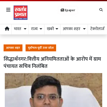
Epaper
भारत
राज्य
खबरें
आपका शहर
टेक्नोलाजी
आपका शहर
पूर्वांचल-पूर्वी उत्तर प्रदेश
सिद्धार्थनगर:वित्तीय अनियमितताओं के आरोप में ग्राम
पंचायत सचिव निलंबित