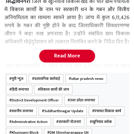
सिद्धार्थनगर।
जिले के खुनियांव विकास खंड की चार ग्राम पंचायतों
में विकास कार्यों के नाम पर सरकारी धन के गबन और वित्तीय
अनियमितता का मामला सामने आया है। जांच में कुल 6,11,426
रुपये के गबन की पुष्टि होने के बाद जिलाधिकारी शिवशरणप्पा
जीएन ने कड़ा रुख अपनाया है। उन्होंने संबंधित ग्राम विकास
अधिकारी मोईदुर्रहमान को तत्काल निलंबित करने के निर्देश दिए हैं।
Read More
चार ग्राम पंचायतों में जांच के बाद कुल 6,11,426 रुपये के गबन
की पुष्टि हुई है। इसके साथ ही अभिलेखों में कूटरचित, नियम विरुद्ध
यूपी न्यूज
प्रशासनिक कार्रवाई
uttar pradesh news
भुगतान और वित्तीय प्रक्रियाओं की अनदेखी के आरोप भी जांच में
सामने आए हैं। जांच रिपोर्ट में ग्राम विकास अधिकारी मोईदुर्रहमान
हिंदी समाचार
विकास कार्यो की जांच
को प्रथम दृष्टया दोषी ठहराया गया है।जांच रिपोर्ट प्राप्त होने के बाद
District Development Officer
उत्तर प्रदेश समाचार
जिलाधिकारी शिवशरणप्पा जीएन ने मामले को गंभीर वित्तीय
स्थानीय समाचार
Siddharthnagar Update
पंचायत विकास कार्य
अनियमितता मानते हुए तत्काल कार्रवाई के निर्देश दिए।
जिलाधिकारी के निर्देश पर जिला विकास अधिकारी राजमणि वर्मा
Administrative Action
सरकारी योजनाएं
खुनियांव ब्लॉक
को ग्राम विकास अधिकारी मोईदुर्रहमान को निलंबित करने तथा
Khuniyanv Block
DM Shivsharanappa GN