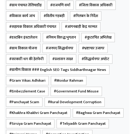
ग्राम पंचायत तेलियाडीह
राजमणि वर्मा
जिला विकास अधिकारी
विकास कार्य जांच
वित्तीय गड़बड़ी
निलंबन के निर्देश
सहायक विकास अधिकारी पंचायत
आंगनबाड़ी केंद्र मरम्मत
डस्टबिन इंस्टालेशन
नियम विरुद्ध भुगतान
कूटरचित अभिलेख
ग्राम विकास योजना
जनपद सिद्धार्थनगर
भ्रष्टाचार उजागर
सरकारी धन की हेराफेरी
प्रशासन सख्त
सिद्धार्थनगर अपडेट
ग्रामीण विकास ### English SEO Tags Siddharthnagar News
Gram Vikas Adhikari
Moidur Rahman
Embezzlement Case
Government Fund Misuse
Panchayat Scam
Rural Development Corruption
Khakhra Khakhri Gram Panchayat
Baghwa Gram Panchayat
Sirsiya Gram Panchayat
Teliyadih Gram Panchayat