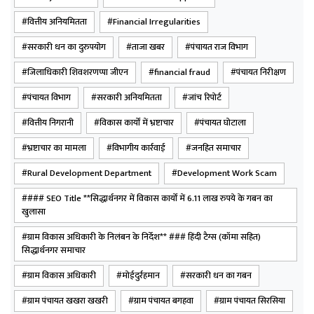
आगे की विभागीय कार्रवाई सुनिश्चित करने को कहा गया है।
वित्तीय अनियमितता
Financial Irregularities
जिले की पंचायतों में विकास कार्यों के नाम पर हुए इस कथित गबन
सरकारी धन का दुरुपयोग
ताजा खबर
पंचायत राज विभाग
ने वित्तीय निगरानी व्यवस्था पर सवाल खड़े कर दिए हैं। प्रशासन अब
जिलाधिकारी शिवशरणप्पा जीएन
financial fraud
पंचायत निरीक्षण
पूरे प्रकरण की गहन जांच कर यह भी पता लगाने की तैयारी में है कि
पंचायत विभाग
सरकारी अनियमितता
जांच रिपोर्ट
अनियमित भुगतान और सरकारी धन के दुरुपयोग में अन्य किसी
अधिकारी, कर्मचारी या संबंधित व्यक्ति की भूमिका तो नहीं रही। यह
वित्तीय निगरानी
विकास कार्यों में भ्रष्टाचार
पंचायत घोटाला
मामला सहायक विकास अधिकारी (पंचायत) खुनियांव द्वारा ग्राम
भ्रष्टाचार का मामला
विभागीय कार्रवाई
जनहित समाचार
पंचायत खखरा-खखरी, बगहवा, सिरसिया और तेलियाडीह के
Rural Development Department
Development Work Scam
निरीक्षण के बाद तैयार की गई जांच रिपोर्ट से उजागर हुआ। इस
रिपोर्ट में विभिन्न विकास कार्यों में वित्तीय अनियमितताओं और
### SEO Title **सिद्धार्थनगर में विकास कार्यों में 6.11 लाख रुपये के गबन का
खुलासा
सरकारी धन के दुरुपयोग के गंभीर तथ्य सामने आए थे।जांच के
अनुसार, ग्राम पंचायत खखरा-खखरी में आंगनबाड़ी केंद्र की मरम्मत
ग्राम विकास अधिकारी के निलंबन के निर्देश** ### हिंदी टैग्स (कॉमा सहित)
सिद्धार्थनगर समाचार
और डस्टबिन इंस्टालेशन कार्यों में अनियमितता बरती गई।
ग्राम विकास अधिकारी
मोईदुर्रहमान
सरकारी धन का गबन
ग्राम पंचायत खखरा खखरी
ग्राम पंचायत बगहवा
ग्राम पंचायत सिरसिया