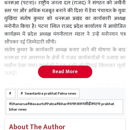
धनरूआ (पटना)। राष्ट्रीय जनता दल (राजद) ने संगठन को जमीनी
स्तर पर और अधिक मजबूत बनाने की दिशा में डेवा पंचायत के युवा
मुखिया संतोष कुमार को धनरूआ प्रखंड का कार्यकारी अध्यक्ष
मनोनीत किया है। पटना स्थित राजद प्रदेश कार्यालय में आयोजित
कार्यक्रम में प्रदेश अध्यक्ष मंगनीलाल मंडल ने उन्हें मनोनयन पत्र
सौंपकर नई जिम्मेदारी सौंपी।
संतोष कुमार के कार्यकारी अध्यक्ष बनाए जाने की घोषणा के बाद
धनरूआ एवं आसपास के क्षेत्रों में राजद कार्यकर्ताओं में उत्साह का
माहौल देखा गया। समर्थकों ने एक-दूसरे को मिठाई खिलाकर खुशी
Read More
जताई।
पार्टी नेताओं ने इसे संगठन में युवा नेतृत्व को बढ़ावा देने की दिशा में
महत्वपूर्ण निर्णय बताया।इस अवसर पर लालू प्रसाद यादव, तेजस्वी
Swantantra prabhat Patna news
यादव तथा मीसा भारती के नेतृत्व में पार्टी को और मजबूत बनाने का
Dhanarua#Masaurhi#Patna#Bihar#धनरूआ#मसौढ़ी#पटना prabhat
संकल्प दोहराया गया। कार्यक्रम में संटू यादव, राज कुमार, भाई बिट्टू
bihar news
यादव, प्रतीक पटेल, दिलखुश यादव, पूर्व मुखिया योगेंद्र चंद्रवंशी, पूर्व
विधायक रेखा देवी, जिला अध्यक्ष दीनानाथ यादव, विधायक
About The Author