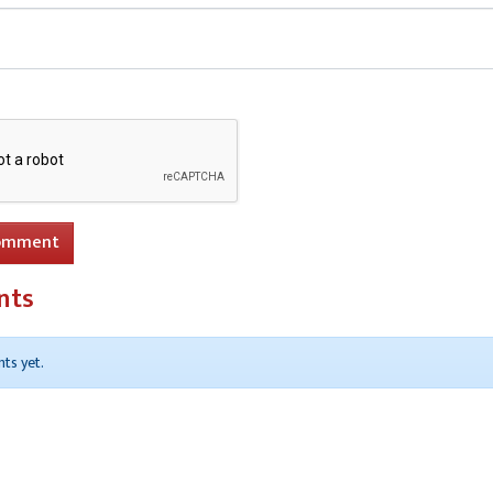
omment
nts
ts yet.