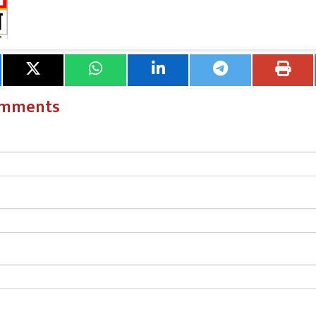
क उसकी छटपटाहट कैमरे में कैद होती है,लेकिन थोड़ी देर बाद उसकी गत
 हैं। सीसीटीवी फुटेज सामने आने के बाद घटना को लेकर चल रही 
ा है। हालांकि मृतक के परिजन अब भी पुलिस की भूमिका पर सवाल उठा 
च जारी है और प्रशासन पूरे घटनाक्रम की विभिन्न पहलुओं की पड़ताल कर 
omments
ore
श्रीभूमि जिले के दुल्लभछड़ा सीवीपी हायर सेकेंडरी स्कूल में 
 का समापन