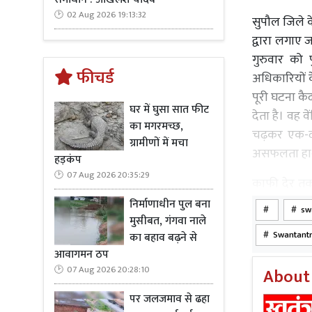
02 Aug 2026 19:13:32
सुपौल जिले क
द्वारा लगाए ज
गुरुवार को
फीचर्ड
अधिकारियों के
पूरी घटना कै
घर में घुसा सात फीट
देता है। वह 
का मगरमच्छ,
चढ़कर एक-द
ग्रामीणों में मचा
असफलता हाथ 
हड़कंप
07 Aug 2026 20:35:29
काफी देर तक 
अनुसार वह प
निर्माणाधीन पुल बना
swa
बाद उसके व्य
मुसीबत, गंगवा नाले
Swantantr
का बहाव बढ़ने से
काटकर रस्सी
आवागमन ठप
रिकॉर्डिंग म
07 Aug 2026 20:28:10
About
पर उसने तेज
अपने पैरों क
पर जलजमाव से ढहा