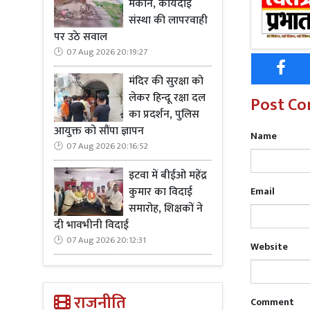
मकान, कार्यदाई
कुछ क्षणों त
संस्था की लापरवाही
तरह थम जाती
पर उठे सवाल
विराम लग गय
07 Aug 2026 20:19:27
मामले की जां
मंदिर की सुरक्षा को
लेकर हिन्दू रक्षा दल
Post C
का प्रदर्शन, पुलिस
आयुक्त को सौंपा ज्ञापन
Name
07 Aug 2026 20:16:52
Read M
कार्यशाला
इटवा में बीईओ महेंद्र
कुमार का विदाई
Email
समारोह, शिक्षकों ने
दी भावभीनी विदाई
07 Aug 2026 20:12:31
Website
राजनीति
Comment