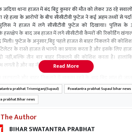
े जदिया थाना हाजत में बंद बिट्टू कुमार की मौत को लेकर उठ रहे सवाल
ा रहे हत्या के आरोपों के बीच सीसीटीवी फुटेज ने कई अहम तथ्यों से पर्द
 पुलिस ने हाजत में लगे सीसीटीवी फुटेज को दिखाया। पुलिस के 
 हस्तक्षेप के बाद जब हाजत में लगे सीसीटीवी कैमरों की रिकॉर्डिंग खंगा
द मिली। फुटेज के अनुसार,बिट्टू पहले हाजत से बाहर निकलने की कोश
वेंटिलेटर के रास्ते हाजत से भागने का प्रयास करता है और इसके लिए हाज
ो नहीं,बल्कि तीन बार बाहर निकलने की कोशिश करता है। हालांकि
लगती है और वह नीचे गिर जाता है।
Read More
छटपटाने और बाहर निकलने में नाकाम रहने के बाद बिट्टू शांत हो जाता
ानी पीने के बाद कुछ समय तक सिर के नीचे आराम करता हुआ दिखाई द
tantra prabhat Triveniganj(Supaul)
swatantra prabhat Supaul bihar news
वहार में बदलाव नजर आता है। मौका पाकर वह कंबल के किनारे की पट्टी
a prabhat Bihar news
नुमा आकार देता है और हाजत की ऊपरी ग्रिल में उसे बांधने लगता 
ें दिखाई देरहा है कि आसपास किसी पुलिसकर्मी की मौजूदगी नहीं होने 
 The Author
ी से फंदा तैयार किया। इसके बाद गले में फंदा डालकर उसे कस लिया 
ा सहारा हटाने लगा।
BIHAR SWATANTRA PRABHAT