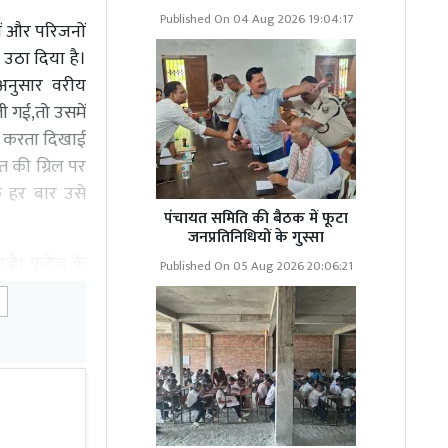
Published On 04 Aug 2026 19:04:17
ों और परिजनों
ा उठा दिया है।
अनुसार वरीय
ली गई,तो उसमें
िश करता दिखाई
त की ग्रिल पर
 हर बार उसे
पंचायत समिति की बैठक में फूटा
जनप्रतिनिधियों के गुस्सा
 है। फुटेज के
Published On 05 Aug 2026 20:06:21
ेता है। इसके
 को दांतों से
है। सीसीटीवी
का एहसास होने
और धीरे-धीरे