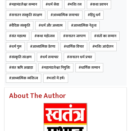
आध्यात्मिक मूल्यों के प्रसार को नई गति मिलेगी।
महामंडलेश्वर सम्मान
धर्म सेवा
भक्ति रस
कथा प्रवचन
सनातन संस्कृति संरक्षण
आध्यात्मिक समाचार
हिंदू धर्म
उपाधि ग्रहण करने के पश्चात राज ऋषि माधव मुकुंद महाराज ने सभी
संतों, गुरुजनों और श्रद्धालुओं का आभार व्यक्त करते हुए कहा कि
वैदिक संस्कृति
धर्म और अध्यात्म
आध्यात्मिक नेतृत्व
यह सम्मान उनके लिए सेवा, साधना और धर्म प्रचार की जिम्मेदारी
संत महात्मा
कथा महोत्सव
सनातन जागरण
संतों का सम्मान
को और अधिक बढ़ाता है। उन्होंने सनातन धर्म के प्रचार-प्रसार एवं
धर्म गुरू
आध्यात्मिक प्रेरणा
धार्मिक विचार
भक्ति आंदोलन
मानव कल्याण के कार्यों को निरंतर आगे बढ़ाने का संकल्प भी व्यक्त
किया।
संस्कृति संरक्षण
धर्म समाचार
सनातन धर्म प्रचार
संत ऋषि अखाड़ा
महामंडलेश्वर नियुक्ति
धार्मिक सम्मान
आध्यात्मिक व्यक्तित्व
भक्तों में हर्ष।
About The Author