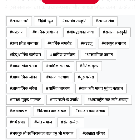
ने इसे सनातन धर्म के प्रचार-प्रसार और आध्यात्मिक चेतना के क्षेत्र में
राज ऋषि माधव मुकुंद महाराज द्वारा किए गए उल्लेखनीय कार्यों का
सनातन धर्म
हिंदी न्यूज
भारतीय संस्कृति
समाज सेवा
सम्मान बताया।
भक्तगण
धार्मिक आयोजन
श्रीमद्भागवत कथा
सनातन संस्कृति
राज ऋषि माधव मुकुंद महाराज वर्षों से श्रीमद्भागवत कथा, धार्मिक
उत्तर प्रदेश समाचार
धार्मिक समारोह
श्रद्धालु
कानपुर समाचार
प्रवचनों एवं आध्यात्मिक कार्यक्रमों के माध्यम से समाज को धर्म,
हिंदू धार्मिक कार्यक्रम
धार्मिक कार्यक्रम
आध्यात्मिक प्रवचन
संस्कृति और नैतिक मूल्यों का संदेश देते आ रहे हैं। उनकी कथाओं में
बड़ी संख्या में श्रद्धालु शामिल होते हैं और उनके विचारों से प्रेरणा
आध्यात्मिक चेतना
धार्मिक समाचार
नैतिक मूल्य
प्राप्त करते हैं। उनकी लोकप्रियता देश के विभिन्न राज्यों तक फैली
आध्यात्मिक जीवन
मानव कल्याण
गुरु परंपरा
हुई है।
आध्यात्मिक संदेश
धार्मिक जागरण
राज ऋषि माधव मुकुंद महाराज
महामंडलेश्वर की उपाधि मिलने के बाद उनके अनुयायियों और भक्तों
माधव मुकुंद महाराज
महामंडलेश्वर उपाधि
अंतरराष्ट्रीय संत ऋषि अखाड़ा
में हर्ष का माहौल है। श्रद्धालुओं ने इसे उनके आध्यात्मिक जीवन, धर्म
कथावाचक
विख्यात कथावाचक
भागवत कथा वाचक
सेवा और समाज के प्रति समर्पण का परिणाम बताया। इस अवसर
धर्म प्रचार
संत समाज
संत सम्मेलन
पर उपस्थित संतों ने कहा कि राज ऋषि माधव मुकुंद महाराज के
नेतृत्व में सनातन संस्कृति के संरक्षण, धार्मिक जागरण और समाज में
जगद्गुरु श्री सच्चिदानंदन बाल प्रभु जी महाराज
अखाड़ा परिषद