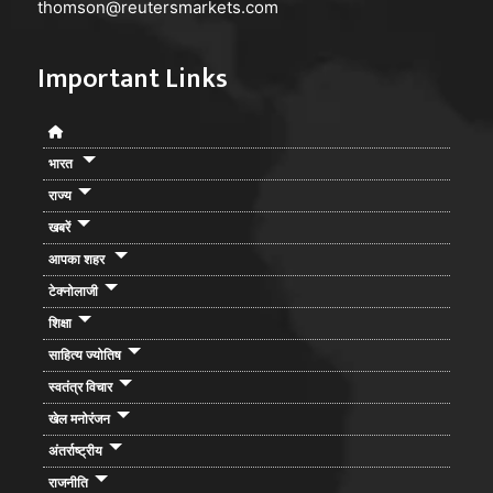
thomson@reutersmarkets.com
Important Links
भारत
राज्य
खबरें
आपका शहर
टेक्नोलाजी
शिक्षा
साहित्य ज्योतिष
स्वतंत्र विचार
खेल मनोरंजन
अंतर्राष्ट्रीय
राजनीति