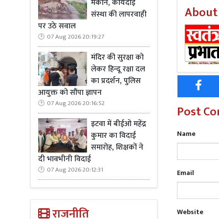
मकान, कार्यदाई
About
संस्था की लापरवाही
पर उठे सवाल
07 Aug 2026 20:19:27
Read M
मंदिर की सुरक्षा को
कार्यशाला
लेकर हिन्दू रक्षा दल
का प्रदर्शन, पुलिस
आयुक्त को सौंपा ज्ञापन
अपराधी मोहम्
07 Aug 2026 20:16:52
जवाबी कार्रव
Post C
पुनपुन पीएचस
इटवा में बीईओ महेंद्र
रात उसकी मौत
Name
कुमार का विदाई
समारोह, शिक्षकों ने
दी भावभीनी विदाई
07 Aug 2026 20:12:31
Email
Read M
किया
राजनीति
Website