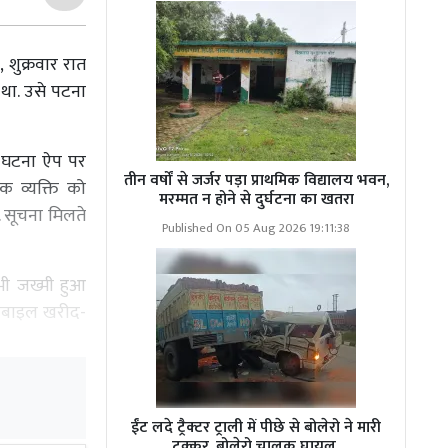
 शुक्रवार रात
 था. उसे पटना
ह घटना ऐप पर
तीन वर्षों से जर्जर पड़ा प्राथमिक विद्यालय भवन,
 व्यक्ति को
मरम्मत न होने से दुर्घटना का खतरा
 सूचना मिलते
Published On 05 Aug 2026 19:11:38
भी जख्मी हुआ
मोबाइल खरीद-
़तोड़ फायरिंग
 कुमार के हाथ
ईंट लदे ट्रैक्टर ट्राली में पीछे से बोलेरो ने मारी
ं.
टक्कर, बोलेरो चालक घायल