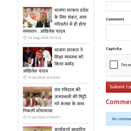
भाजपा सरकार प्रदेश
छह अपराधियो
के लिए संकट, सत्ता
Comment
पहचान कर ली 
परिवर्तन से ही होगा
समाधान : अखिलेश यादव
कि अपराधियो
02 Aug 2026 19:13:32
Captcha
भाजपा सरकार ने
शिक्षा व्यवस्था को
किया बर्बाद:
Read M
अखिलेश यादव
प्रदर्शन का
31 Jul 2026 22:04:05
Submit C
संत रविदास की
पुलिस का सख्
जन्मस्थली की मिट्टी
परिचय कुमार
Comme
भरे कलश के साथ
की घटनाओं को
निकली शोभायात्रा
31 Jul 2026 07:49:07
No commen
कार्यकर्ता आधारित