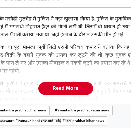
े मसौढ़ी मुठभेड़ में पुलिस ने बड़ा खुलासा किया है. पुलिस के मुताबिक,
ाई में अपराधी मोहम्मत हैदर को गोली लगी थी, जिसमें वो घायल हो गया
ताल में भर्ती कराया गया था, जहां इलाज के दौरान उसकी मौत हो गई.
का था पूरा मामला: पूर्वी सिटी एसपी परिचय कुमार ने बताया कि य
द-बिक्री के बहाने युवक को अगवा कर लूटने की थी. कुछ युवक एक
के पास ले गए और उसका मोबाइल व नकदी लूटने का प्रयास कर रहे थे.
 पर पहुंची.
ी मुठभेड़ में हमारे दो पुलिस पदाधिकारी जख्मी हुए थे. एक अपराधी 
Read More
ात मौत हो गई. उसकी पहचान मोहम्मद हैदर के रूप में हुई है. ऐप पर 
सा लूटने का मामला था.-परिचय कुमार, पूर्वी सिटी एसपी
ntantra prabhat Bihar news
Swantantra prabhat Patna news
ा, दो अधिकारी घायल: मुठभेड़ के दौरान अपराधियों ने पुलिस पर ताबड
ौढ़ी थाना के अपर थानाध्यक्ष राहुल कुमार के जांघ में और एएसआई संजय
Masaurhi#Patna#Bihar#धनरूआ#मसौढ़ी#पटना prabhat bihar news
 दोनों का इलाज एम्स पटना में चल रहा है और वे फिलहाल खतरे से बाहर है