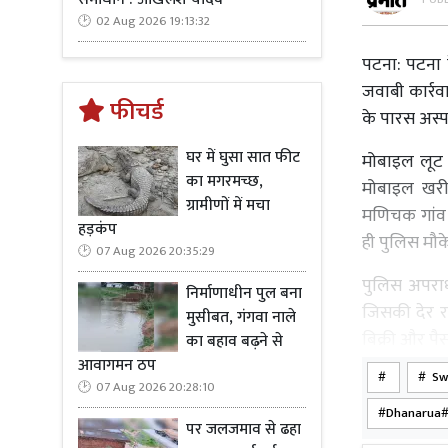
02 Aug 2026 19:13:32
पटना: पटना क
जवाबी कार्रव
फीचर्ड
के पारस अस्प
घर में घुसा सात फीट
मोबाइल लूट 
का मगरमच्छ,
मोबाइल खरी
ग्रामीणों में मचा
मणिचक गांव 
हड़कंप
ही पुलिस मौके
07 Aug 2026 20:35:29
पुलिस अपराध
निर्माणाधीन पुल बना
जिसकी देर र
मुसीबत, गंगवा नाले
बिक्री और पै
का बहाव बढ़ने से
आवागमन ठप
Swa
पुलिस पर हमल
07 Aug 2026 20:28:10
की. इसमें मस
Dhanarua#
पर जलजमाव से ढहा
में गोली लगी.