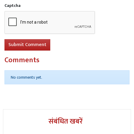
Read More
गुरु रविदास जी के 650वें प्रकाश पर्व को समर्पित
Captcha
8 अगस्त को आयोजित की जा रही मैराथन दौड़ अब 11 अगस्त
को होगी: डिप्टी कमिश्नर
Submit Comment
Comments
No comments yet.
संबंधित खबरें