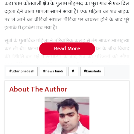
कड़ा धाम कोतवाली क्षेत्र के गुलाम मोहम्मद का पूरा गांव से एक दिल
दहला देने वाला मामला सामने आया है। एक महिला का शव बाइक
पर ले जाने का वीडियो सोशल मीडिया पर वायरल होने के बाद पूरे
इलाके में हड़कंप मच गया है।
सूत्रों के मुताबिक महिला ने परिवारिक कलह से तंग आकर आत्महत्या
Read More
कर ली थी। घटना के बाद मायके और ससुराल पक्ष के बीच विवाद
की स्थिति बन गई पोस्टमॉर्टम के बाद शव को परिजनों को सौंपा
गया, लेकिन देर शाम होने के कारण परिजनों ने शव को बाइक पर
uttar pradesh
news hindi
kaushabi
रखकर शमशान घाट ले जाकर अंतिम संस्कार किया।
About The Author
Read More
ओबरा पुलिस की त्वरित कार्रवाई, विभिन्न मामले
में वांछित वारंटी गिरफ्तार
महिला के बेटे ने बताया कि रात होने और वाहन उपलब्ध न होने की