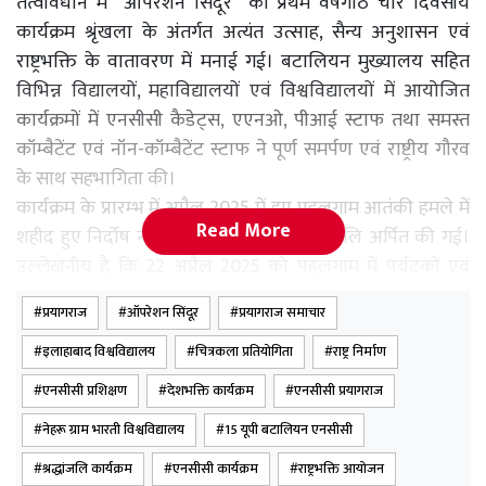
तत्वावधान में “ऑपरेशन सिंदूर” की प्रथम वर्षगांठ चार दिवसीय
कार्यक्रम श्रृंखला के अंतर्गत अत्यंत उत्साह, सैन्य अनुशासन एवं
राष्ट्रभक्ति के वातावरण में मनाई गई। बटालियन मुख्यालय सहित
विभिन्न विद्यालयों, महाविद्यालयों एवं विश्वविद्यालयों में आयोजित
कार्यक्रमों में एनसीसी कैडेट्स, एएनओ, पीआई स्टाफ तथा समस्त
कॉम्बैटेंट एवं नॉन-कॉम्बैटेंट स्टाफ ने पूर्ण समर्पण एवं राष्ट्रीय गौरव
के साथ सहभागिता की।
कार्यक्रम के प्रारम्भ में अप्रैल 2025 में हुए पहलगाम आतंकी हमले में
Read More
शहीद हुए निर्दोष नागरिकों को भावभीनी श्रद्धांजलि अर्पित की गई।
उल्लेखनीय है कि 22 अप्रैल 2025 को पहलगाम में पर्यटकों एवं
निहत्थे नागरिकों को निशाना बनाकर एक वीभत्स आतंकी हमला
प्रयागराज
ऑपरेशन सिंदूर
प्रयागराज समाचार
किया गया था, जिसमें अनेक भारतीय न शहीदों की पुण्य स्मृति,
दिवंगत आत्माओं की शांति तथा राष्ट्र की सुख- समृद्धि हेतु बटालियन
इलाहाबाद विश्वविद्यालय
चित्रकला प्रतियोगिता
राष्ट्र निर्माण
परिसर में वैदिक मंत्रोच्चार के मध्य हवन-पूजन का आयोजन किया
एनसीसी प्रशिक्षण
देशभक्ति कार्यक्रम
एनसीसी प्रयागराज
गया। उपस्थित कैडेट्स एवं स्टाफ ने राष्ट्र की सुरक्षा, एकता एवं शांति
नेहरू ग्राम भारती विश्वविद्यालय
15 यूपी बटालियन एनसीसी
के लिए सामूहिक संकल्प भी लिया।
श्रद्धांजलि कार्यक्रम
एनसीसी कार्यक्रम
राष्ट्रभक्ति आयोजन