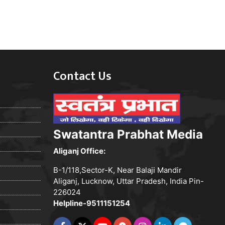
Contact Us
Swatantra Prabhat Media
Aliganj Office:
B-1/118,Sector-K, Near Balaji Mandir
Aliganj, Lucknow, Uttar Pradesh, India Pin-
226024
Helpline-9511151254