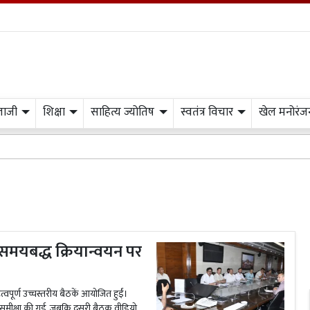
लाजी
शिक्षा
साहित्य ज्योतिष
स्वतंत्र विचार
खेल मनोरंज
स्वतंत
 समयबद्ध क्रियान्वयन पर
पूर्ण उच्चस्तरीय बैठकें आयोजित हुईं।
की समीक्षा की गई, जबकि दूसरी बैठक वीडियो