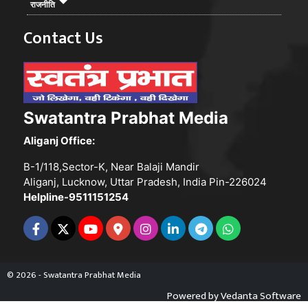
राजनीति
Contact Us
Swatantra Prabhat Media
Aliganj Office:
B-1/118,Sector-K, Near Balaji Mandir
Aliganj, Lucknow, Uttar Pradesh, India Pin-226024
Helpline-9511151254
© 2026 - Swatantra Prabhat Media
Powered by
Vedanta Software