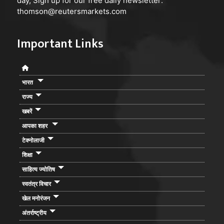
day, Sign up for our free daily newsletter:
thomson@reutersmarkets.com
Important Links
भारत
राज्य
खबरें
आपका शहर
टेक्नोलाजी
शिक्षा
साहित्य ज्योतिष
स्वतंत्र विचार
खेल मनोरंजन
अंतर्राष्ट्रीय