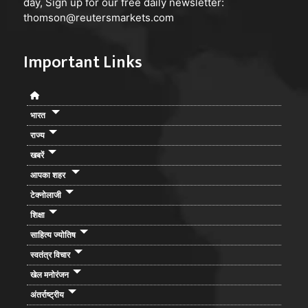
day, Sign up for our free daily newsletter:
thomson@reutersmarkets.com
Important Links
भारत
राज्य
खबरें
आपका शहर
टेक्नोलाजी
शिक्षा
साहित्य ज्योतिष
स्वतंत्र विचार
खेल मनोरंजन
अंतर्राष्ट्रीय