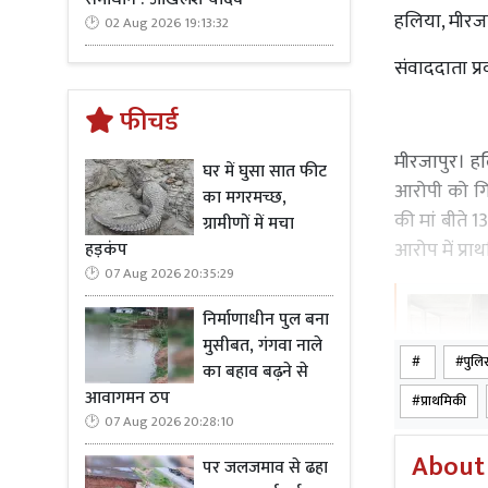
हलिया, मीरज
02 Aug 2026 19:13:32
संवाददाता प्
फीचर्ड
मीरजापुर। हल
घर में घुसा सात फीट
आरोपी को गिर
का मगरमच्छ,
की मां बीते 1
ग्रामीणों में मचा
आरोप में प्रा
हड़कंप
07 Aug 2026 20:35:29
निर्माणाधीन पुल बना
मुसीबत, गंगवा नाले
पुलि
का बहाव बढ़ने से
Read Mo
आवागमन ठप
प्राथमिकी
07 Aug 2026 20:28:10
बताया कि बी
About
पर जलजमाव से ढहा
निवासी विनय 