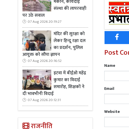
मकान, कार्यदाई
बेटी को मार
संस्था की लापरवाही
बीते 13 मार
पर उठे सवाल
आरोपी का सम्
07 Aug 2026 20:19:27
मंदिर की सुरक्षा को
लेकर हिन्दू रक्षा दल
का प्रदर्शन, पुलिस
Post C
Read M
आयुक्त को सौंपा ज्ञापन
अधिकारियों
07 Aug 2026 20:16:52
Name
इटवा में बीईओ महेंद्र
शनिवार को ह
कुमार का विदाई
संबंध में था
समारोह, शिक्षकों ने
Email
भेज दिया गया
दी भावभीनी विदाई
07 Aug 2026 20:12:31
Website
राजनीति
Read Mo