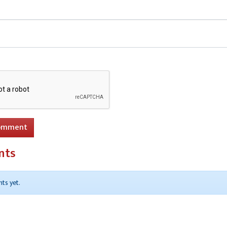
omment
nts
ts yet.