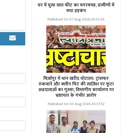
िया पुलिस ने
घर में घुसा सात फीट का मगरमच्छ, ग्रामीणों में
मचा हड़कंप
। किशोरी तथा
श्रीवास्तव
Published On 07 Aug 2026 20:35:29
टाले पर जांच
मिर्ज़ापुर में धान खरीद घोटाला: ट्रांसफर
भेज दिया। इस
रुकवाने और क्लीन चिट की साज़िश पर फूटा
 आरोपी को जेल
अन्नदाताओं का गुस्सा, विभागीय कार्यालय पर
भ्रष्टाचार के गंभीर आरोप
Published On 05 Aug 2026 20:37:52