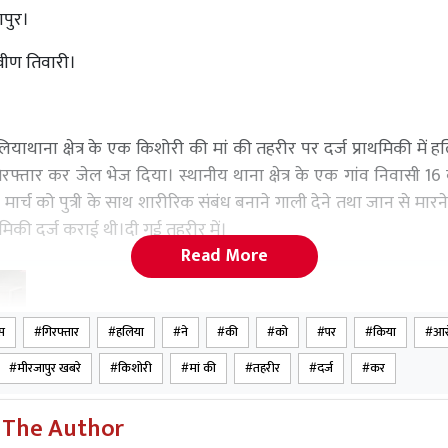
ापुर।
रवीण तिवारी।
ियाथाना क्षेत्र के एक किशोरी की मां की तहरीर पर दर्ज प्राथमिकी में ह
फ्तार कर जेल भेज दिया। स्थानीय थाना क्षेत्र के एक गांव निवासी 16 
3 मार्च को पुत्री के साथ शारीरिक संबंध बनाने गाली देने तथा जान से मा
थमिकी दर्ज कराई थी।दी गई तहरीर में।
Read More
स
गिरफ्तार
हलिया
ने
की
को
पर
किया
आर
re
ज्ञानोदय में ज्ञान की प्रतियोगिता, विद्यार्थियों ने बढ़-चढ़कर लिया भाग
मीरजापुर खबरे
किशोरी
मां की
तहरीर
दर्ज
कर
ते 29 मई 2024 को घर सुना देखकर हड़िया नटकी नदीपार थाना मां
 The Author
कुमार ने बेटी के साथ जबरन घर में घुसकर दुराचार किया। हल्ला करन