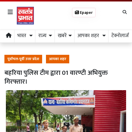
Epaper
भारत
राज्य
खबरें
आपका शहर
टेक्नोलाजी
पूर्वांचल-पूर्वी उत्तर प्रदेश
आपका शहर
बहरिया पुलिस टीम द्वारा 01 वारण्टी अभियुक्त
गिरफ्तार।