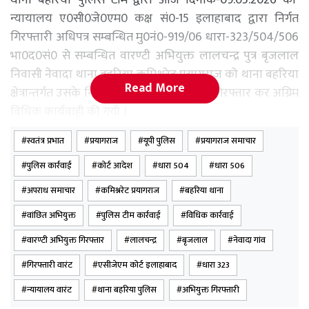
न्यायालय ए0सी0जे0एम0 कक्ष सं0-15 इलाहाबाद द्वारा निर्गत
गिरफ्तारी अधिपत्र सम्बन्धित मु0नं0-919/06 धारा-323/504/506
भा0द0सं0 से सम्बन्धित वारण्टी अभियुक्त लालचन्द्र पुत्र बृजलाल
निवासी नेवादा थाना बहरिया कमिश्नरेट प्रयागराज को थाना बहरिया
Read More
क्षेत्रान्तर्गत उसके निवास ग्राम नेवादा के पास से गिरफ्तार कर अग्रिम
विधिक कार्यवाही की गयी ।
स्वतंत्र प्रभात
प्रयागराज
यूपी पुलिस
प्रयागराज समाचार
गिरफ्तार वारण्टी अभियुक्त का विवरण
पुलिस कार्रवाई
कोर्ट आदेश
धारा 504
धारा 506
लालचन्द्र पुत्र बृजलाल निवासी नेवादा थाना बहरिया कमिश्नरेट
अपराध समाचार
कमिश्नरेट प्रयागराज
बहरिया थाना
प्रयागराज, उम्र करीब 48 वर्ष ।
वांछित अभियुक्त
पुलिस टीम कार्रवाई
विधिक कार्रवाई
।
वारण्टी अभियुक्त गिरफ्तार
लालचन्द्र
बृजलाल
नेवादा गांव
गिरफ्तारी वारंट
एसीजेएम कोर्ट इलाहाबाद
धारा 323
न्यायालय वारंट
थाना बहरिया पुलिस
अभियुक्त गिरफ्तारी