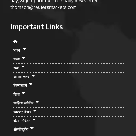
day, Sign up for our free daily newsletter:
thomson@reutersmarkets.com
Important Links
भारत
राज्य
खबरें
आपका शहर
टेक्नोलाजी
शिक्षा
साहित्य ज्योतिष
स्वतंत्र विचार
खेल मनोरंजन
अंतर्राष्ट्रीय