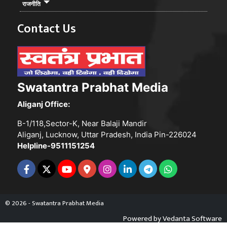
राजनीति
Contact Us
Swatantra Prabhat Media
Aliganj Office:
B-1/118,Sector-K, Near Balaji Mandir
Aliganj, Lucknow, Uttar Pradesh, India Pin-226024
Helpline-9511151254
© 2026 - Swatantra Prabhat Media
Powered by
Vedanta Software