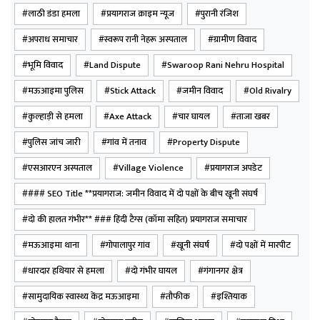
स्थानीय लोगों के अनुसार, सोमवार रात एक बार फिर दोनों पक्ष
लाठी डंडा हमला
प्रयागराज क्राइम न्यूज
पुरानी रंजिश
आमने-सामने आ गए। पहले दोनों ओर से कहासुनी हुई, लेकिन कुछ
अपराध समाचार
स्वरूप रानी नेहरू अस्पताल
ग्रामीण विवाद
ही देर में मामला उग्र हो गया और दोनों पक्षों के लोग लाठी-डंडे लेकर
भिड़ गए। आरोप है कि इस दौरान कुल्हाड़ी सहित अन्य धारदार
भूमि विवाद
Land Dispute
Swaroop Rani Nehru Hospital
हथियारों का भी इस्तेमाल किया गया। संघर्ष के दौरान गांव में अफरा-
मऊआइमा पुलिस
Stick Attack
जमीन विवाद
Old Rivalry
तफरी मच गई और लोग अपने घरों में दुबक गए।
कुल्हाड़ी से हमला
Axe Attack
चार घायल
ताजा खबर
मारपीट में एक पक्ष के तौफीक और इश्तियाक तथा दूसरे पक्ष के
पुलिस जांच जारी
गांव में तनाव
Property Dispute
मोहम्मद रैसुल और मोहम्मद नदीम घायल हो गए। घटना की सूचना
एसआरएन अस्पताल
Village Violence
प्रयागराज अपडेट
मिलते ही मऊआइमा थाना पुलिस मौके पर पहुंची और हालात को
### SEO Title **प्रयागराज: जमीन विवाद में दो पक्षों के बीच खूनी संघर्ष
नियंत्रित किया। पुलिस ने सभी घायलों को तत्काल सामुदायिक
स्वास्थ्य केंद्र मऊआइमा पहुंचाया, जहां प्राथमिबीबीक उपचार के
दो की हालत गंभीर** ### हिंदी टैग्स (कॉमा सहित) प्रयागराज समाचार
बाद तौफीक और इश्तियाक की गंभीर स्थिति को देखते हुए उन्हें
मऊआइमा थाना
गोपालापुर गांव
खूनी संघर्ष
दो पक्षों में मारपीट
एसआरएन अस्पताल प्रयागराज रेफर कर दिया गया
धारदार हथियार से हमला
दो गंभीर घायल
गंगानगर क्षेत्र
सामुदायिक स्वास्थ्य केंद्र मऊआइमा
तौफीक
इश्तियाक