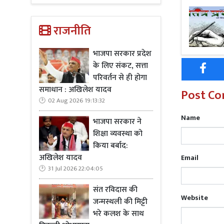
Read Mo
राजनीति
उन्होने सचिव 
ग्यारह लाख 
भाजपा सरकार प्रदेश
तथा अभी भी 
के लिए संकट, सत्ता
परिवर्तन से ही होगा
समाधान : अखिलेश यादव
Post C
02 Aug 2026 19:13:32
Name
भाजपा सरकार ने
Read Mo
शिक्षा व्यवस्था को
किया बर्बाद:
एडीसीओ ने न
अखिलेश यादव
Email
इजराय की कार
31 Jul 2026 22:04:05
पावना अंकित 
संत रविदास की
उतरने वाले ढा
Website
जन्मस्थली की मिट्टी
पटेल तथा क्षे
भरे कलश के साथ