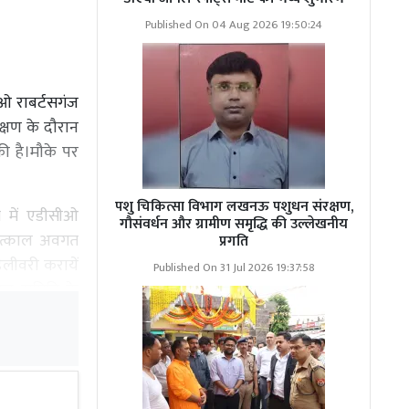
Published On 04 Aug 2026 19:50:24
ीओ राबर्टसगंज
क्षण के दौरान
की है।मौके पर
पशु चिकित्सा विभाग लखनऊ पशुधन संरक्षण,
म में एडीसीओ
गौसंवर्धन और ग्रामीण समृद्धि की उल्लेखनीय
े तत्काल अवगत
प्रगति
िलीवरी करायें
Published On 31 Jul 2026 19:37:58
गंज समिति के