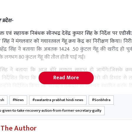
 प्रदेश-
 एवं सहायक निबंधक सोनभद्र देवेंद्र कुमार सिंह के निर्देश पर एडीस
सिंह ने मंगलवार को गयारतवल गेंहू क्रय केंद्र का निरीक्षण किया। निरी
ारी महेंद्र सिंह ने बताया कि अबतक 1424 .50 कुंटल गेंहू की खरीद हो चु
े लगभग 80 कुंटल गेंहू की तौल होती पाई गई।
र सिंह ने बताया कि आज बोरे लगभग समाप्त हो जायेंगे।जिसके क्र
Read More
े निर्देशित किया कि क्रय एजेंसी से संपर्क करके बोरो की डिमांड स
उन्होंने निर्देशित किया कि परिवहन ठेकेदार से समन्वय स्थापित करके ड
रीद हेतु गोदाम मे जगह शेष नही है। तत्पश्चात एडीसीओ ने राबर्टस
esh
News
swatantra prabhat hindi news
Sonbhdra
भी जांच की।
ns-given-to-take-recovery-action-from-former-secretary-guilty
 The Author