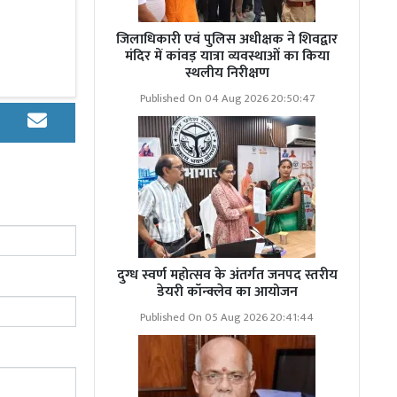
जिलाधिकारी एवं पुलिस अधीक्षक ने शिवद्वार
मंदिर में कांवड़ यात्रा व्यवस्थाओं का किया
द द्वारा साढ़े
स्थलीय निरीक्षण
रा जमा की गई
Published On 04 Aug 2026 20:50:47
ोजन
 हेतु विधिक/
दुग्ध स्वर्ण महोत्सव के अंतर्गत जनपद स्तरीय
धनराशि सब्याज
डेयरी कॉन्क्लेव का आयोजन
से केन्द्र पर
Published On 05 Aug 2026 20:41:44
ार सिंह , संजय