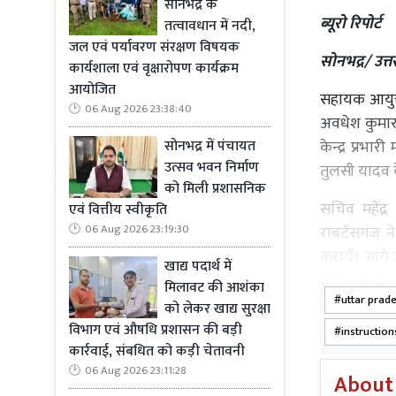
सोनभद्र के
ब्यूरो रिपोर्ट
तत्वावधान में नदी,
जल एवं पर्यावरण संरक्षण विषयक
सोनभद्र/ उत्तर
कार्यशाला एवं वृक्षारोपण कार्यक्रम
आयोजित
सहायक आयुक्त
06 Aug 2026 23:38:40
अवधेश कुमार 
सोनभद्र में पंचायत
केन्द्र प्रभ
उत्सव भवन निर्माण
तुलसी यादव क
को मिली प्रशासनिक
सचिव महेंद्
एवं वित्तीय स्वीकृति
06 Aug 2026 23:19:30
राबर्टसगंज न
करायें। आगे 
खाद्य पदार्थ में
अन्यथा अब ख
मिलावट की आशंका
uttar prad
अभिलेखो की 
को लेकर खाद्य सुरक्षा
विभाग एवं औषधि प्रशासन की बड़ी
instructio
कार्रवाई, संबधित को कड़ी चेतावनी
06 Aug 2026 23:11:28
About