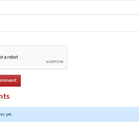
re
सिद्धार्थनगर में दो घरों से लाखों की चोरी
omment
nts
ts yet.