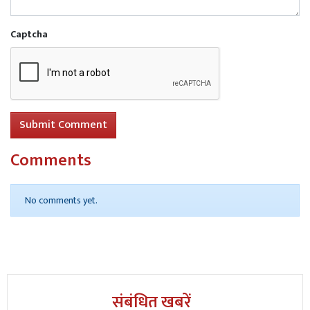
निभाई। साथ ही मौके पर जमा भीड़ को नियंत्रित करने में भी सहयोग
किया।
Captcha
Submit Comment
Comments
सूचना मिलने के बाद भगवान बाजार थाना पुलिस, एसडीपीओ तथा
No comments yet.
वरीय पुलिस अधीक्षक घटनास्थल पर पहुंचे और मामले की जांच
शुरू कर दी। पुलिस दुर्घटना के कारणों का पता लगाने में जुटी हुई है।
इस हृदयविदारक हादसे के बाद पूरे इलाके में शोक का माहौल
व्याप्त है।
संबंधित खबरें