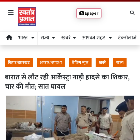
Epaper
भारत
राज्य
खबरें
आपका शहर
टेक्नोलाजी
बिहार/झारखंड
अपराध/हादशा
ब्रेकिंग न्यूज़
ख़बरें
राज्य
बारात से लौट रही आर्केस्ट्रा गाड़ी हादसे का शिकार,
चार की मौत; सात घायल