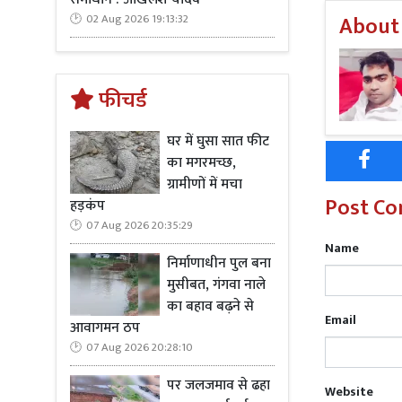
About
02 Aug 2026 19:13:32
फीचर्ड
Read Mo
घर में घुसा सात फीट
वही मंदिर क
का मगरमच्छ,
लोगों में गजब
ग्रामीणों में मचा
Post C
हड़कंप
07 Aug 2026 20:35:29
Name
निर्माणाधीन पुल बना
मुसीबत, गंगवा नाले
Read Mo
का बहाव बढ़ने से
Email
आवागमन ठप
इस अवसर पर क्
07 Aug 2026 20:28:10
धीरज पाटिल,
बालक दास, शिव
पर जलजमाव से ढहा
Website