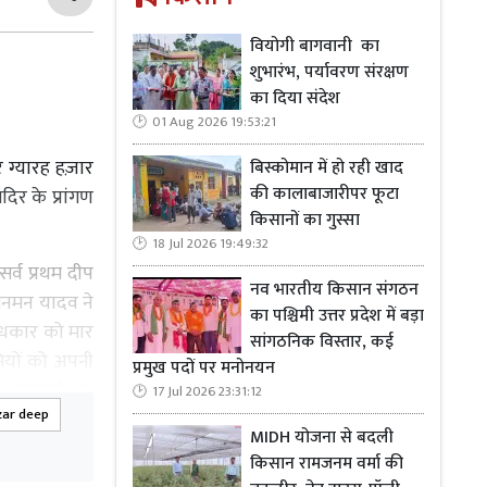
वियोगी बागवानी का
शुभारंभ, पर्यावरण संरक्षण
का दिया संदेश
01 Aug 2026 19:53:21
 ग्यारह हज़ार
बिस्कोमान में हो रही खाद
की कालाबाजारीपर फूटा
दिर के प्रांगण
किसानों का गुस्सा
18 Jul 2026 19:49:32
र्व प्रथम दीप
नव भारतीय किसान संगठन
 मनमन यादव ने
का पश्चिमी उत्तर प्रदेश में बड़ा
अंधकार को मार
सांगठनिक विस्तार, कई
सियों को अपनी
प्रमुख पदों पर मनोनयन
त आगंतुकों का
17 Jul 2026 23:31:12
zar deep
ा कि यह हमारे
MIDH योजना से बदली
हो रहा है। मैं
किसान रामजनम वर्मा की
ल हो सका।