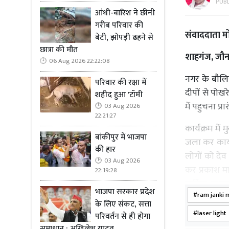
PUB
आंधी-बारिश ने छीनी
गरीब परिवार की
संवाददाता
बेटी, झोपड़ी ढहने से
छात्रा की मौत
शाहगंज, जौन
06 Aug 2026 22:22:08
नगर के बौलिय
परिवार की रक्षा में
दीपों से पोखर
शहीद हुआ 'टॉमी
में पहुचना प्र
03 Aug 2026
22:21:27
कार्यक्रम मे
बांकीपुर में भाजपा
जला कर कार्य
की हार
लोगों को देव
03 Aug 2026
कर प्रकाश मा
22:19:28
हार्दिक शुभक
भाजपा सरकार प्रदेश
ram janki 
स्वागत करते 
के लिए संकट, सत्ता
लिए बहुत हर्ष
laser light
परिवर्तन से ही होगा
अपनी सभी मात
समाधान : अखिलेश यादव