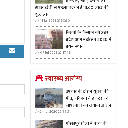
तकदीर, नेट हाउस-पॉली
हाउस खेती से पहला चक्र में ही 3.60 लाख की
शुद्ध आय
11 Jul 2026 21:30:30
बिसवां के किसान को उत्तर
प्रदेश आम महोत्सव 2026 में
प्रथम स्थान
ा जिसे देखकर
07 Jul 2026 22:17:46
ंद्र बनी रही।
स्वास्थ्य आरोग्य
उपचार के दौरान युवक की
मौत, परिजनों ने डॉक्टर पर
लापरवाही का लगाया आरोप
र्यक्रम संयोजक
24 Jul 2026 22:55:51
प्रिंस गौतम,
वी, अमित शरमा,
गोरखपुर ग़ोला में बच्चों के