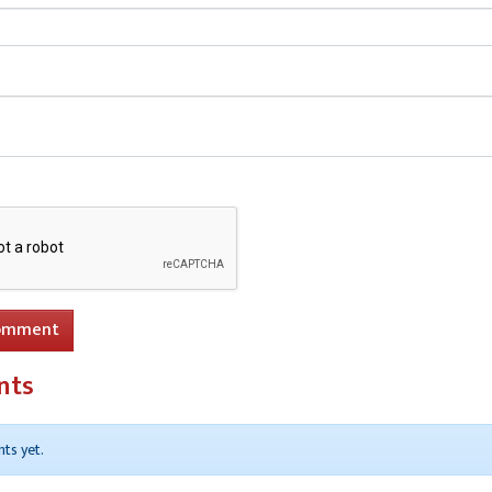
ाल, रीता जायसवाल, विक्की गुप्ता, सर्वेश चौरसिया, काली चरण, सिक
उपस्थित रहें।
re
9 अगस्त को कजरी महोत्सव का आयोजन
omment
nts
ts yet.