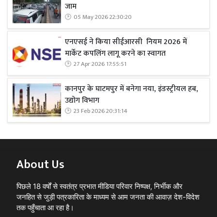
जाम
05 May 2026 22:30:20
एनएसई ने किया सीईआरसी नियम 2026 में
मार्केट कपलिंग लागू करने का स्वागत
27 Apr 2026 17:55:51
कानपुर के घाटमपुर में बनेगा नया, इंडस्ट्रीयल हब,
उद्योग विभाग
23 Feb 2026 20:31:14
About Us
पिछले 18 वर्षों से स्वतंत्र प्रभात मीडिया परिवार निष्पक्ष, निर्भीक और
जनहित से जुड़ी पत्रकारिता के माध्यम से आम जनता की आवाज़ देश-विदेश
तक पहुँचाता आ रहा है।