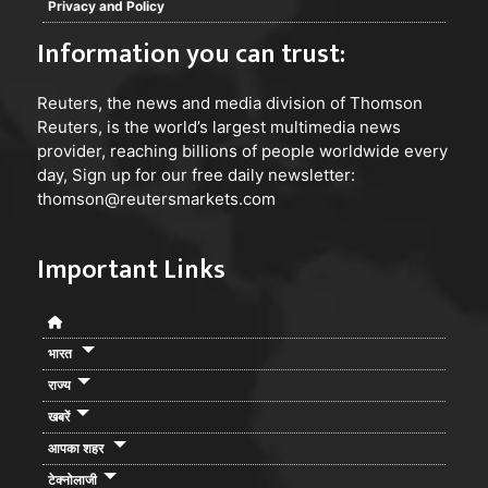
Privacy and Policy
Information you can trust:
जिससे थक हार कर प्रार्थी गणों ने अंबेडकर नगर पुलिस अधीक्षक से
न्याय की गुहार लगाते हुए कानूनी कार्रवाई करने की मांग की है
Reuters
, the news and media division of Thomson
प्रार्थीगडो ने कहा ऐसी कृत्य करने वाले के खिलाफ प्रशासन को
Reuters, is the world’s largest multimedia news
उचित कार्रवाई करनी चाहिए ताकि अंबेडकर नगर की भोली भाली
provider, reaching billions of people worldwide every
day, Sign up for our free daily newsletter:
जनता ऐसे ठगों का शिकार न बन पाए जिससे जनपद वासी अपने
thomson@reutersmarkets.com
आप को ऐसे ठग से बचा सके
Important Links
भारत
राज्य
खबरें
आपका शहर
टेक्नोलाजी