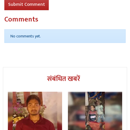
Submit Comment
Comments
Read More
पुल निर्माण के लिए खोदे गए गड्ढे में डूब कर दो
बालकों की हुई मौत।
No comments yet.
संबंधित खबरें