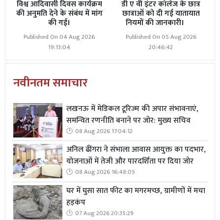
विश्व आदिवासी दिवस कार्यक्रम
डी ए वी इंटर कॉलेज के छात्र
की अनुमति देने के संबंध में मांग
छात्राओं को दी गई यातायात
की गई।
नियमों की जानकारी।
Published On 04 Aug 2026
Published On 05 Aug 2026
19:13:04
20:46:42
नवीनतम समाचार
लखनऊ में मेडिकल टूरिज्म की अपार संभावनाएं,
समन्वित रणनीति बनाने पर जोर: मुख्य सचिव
08 Aug 2026 17:04:12
अनिल ढींगरा ने संभाला आवास आयुक्त का पदभार,
योजनाओं में तेजी और पारदर्शिता पर दिया जोर
जिससे प्रार्थीगणों में भये व्याप्त है। प्रार्थी गाडो ने पुलिस अधीक्षक
08 Aug 2026 16:48:05
अंबेडकर नगर से कार्रवाई की मांग की है शिकायती पत्र में प्रार्थीगणों
घर में घुसा सात फीट का मगरमच्छ, ग्रामीणों में मचा
ने बताया रामनयन द्वारा प्रार्थीगणों को विश्वास दिलाने के लिए उनके
हड़कंप
मकान का मोवाईना भी कराय थे परंतु अभी तक प्रार्थीगणों को ना ही
07 Aug 2026 20:35:29
लोन मिला और ना ही लोन के नाम पर ली गई रकम मिली प्रार्थीगणों