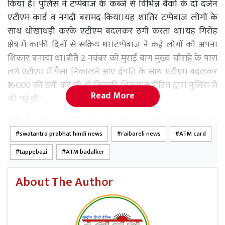
किया है। पुलिस ने टप्पेबाज के कब्जे से विभिन्न बैंकों के दो दर्जन
एटीएम कार्ड व नगदी बरामद किया।यह शातिर टप्पेबाज लोगों के
साथ धोखाधड़ी करके एटीएम बदलकर ठगी करता था।यह गिरोह
क्षेत्र में काफी दिनों से सक्रिय था।टप्पेबाज ने कई लोगों को अपना
शिकार बनाया था।बीते 2 नवंबर को मुराई बाग मुख्य चौराहे के पास
लगे एटीएम में पैसा निकालने आए दंपति के साथ एटीएम बदलकर
₹16000 की ठगी कर ली थी जिसकी शिकायत पीडित द्वारा पुलिस से
Read More
की गई थी।
तभी से डलमऊ पुलिस ठगों की तलाश कर रही थी।मंगलवार को
पुलिस गश्त के दौरान चौकी इंचार्ज मुराई बाग राजकिशोर अग्निहोत्री,
swatantra prabhat hindi news
raibareli news
ATM card
सिपाही गजेंद्र तोमर एवं होमगार्ड संतोष यादव सलवन रोड नहर पुल
tappebazi
ATM badalker
के पास संदिग्ध अवस्था में दिख रहे हरचंदपुर थाना क्षेत्र निवासी
अमन सिंह उर्फ सूरज को पकड़ लिया और जामा तलाशी के दौरान
About The Author
उसके पास दो दर्जन विभिन्न बैंकों के एटीएम कार्ड एवं 2450 रुपए
की नगदी बरामद की गई।कोतवाली प्रभारी पवन कुमार सोनकर ने
बताया कि गिरफ्तार किया गया अभियुक्त शातिर ठग है जिसके