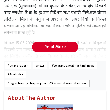
अधीक्षक (मुख्यालय) अनिल कुमार के पर्यवेक्षण एवं क्षेत्राधिकारी
नगर रणधीर मिश्रा के कुशल निर्देशन तथा प्रभारी निरीक्षक चोपन
अखिलेश मिश्रा के नेतृत्व में अपराध एवं अपराधियों के विरुद्ध
चलाये जा रहे अभियान के क्रम में थाना चोपन पुलिस को महत्वपूर्ण
सफलता प्राप्त हुई है।
दिनांक 15.05.2026 को वादिनी जानकी देवी पत्नी रजनीश विश्वकर्मा
Read More
निवासी ग्राम पटवध थाना चोपन जनपद सोनभद्र द्वारा थाना स्थानीय
पर लिखित तहरीर दी गयी कि घर के बंटवारे की बात को लेकर
उनके भसुर कृपाशंकर विश्वकर्मा, उनकी पत्नी पार्वती पत्नी कृपाशंकर
uttar pradesh
News
swatantra prabhat hindi news
विश्वकर्मा, उनके पुत्र रवि विश्वकर्मा पुत्र कृपाशंकर विश्वकर्मा एवं पुत्री
Sonbhdra
मीनू पुत्री कृपाशंकर द्वारा गाली-गलौज करते हुए धारदार हथियार से
जान से मारने की नीयत से वादिनी के पति रजनीश विश्वकर्मा पर
big-action-by-chopan-police-03-accused-wanted-in-case
हमला कर दिया गया, जिससे उन्हें गंभीर चोटें आयीं।
About The Author
प्राप्त तहरीर के आधार पर थाना चोपन पर मु0अ0सं0 0177/2026
धारा 109(1), 115(2), 191(2), 352, 351(3) बीएनएस के अंतर्गत