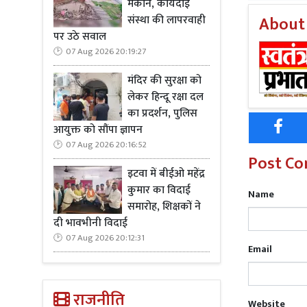
रही है। दुनिय
मकान, कार्यदाई
संस्था की लापरवाही
About
को बचाने के 
पर उठे सवाल
उनके इस कार
07 Aug 2026 20:19:27
इस कार्यक्रम
मंदिर की सुरक्षा को
शंकर कुमार र
लेकर हिन्दू रक्षा दल
का प्रदर्शन, पुलिस
के सचिव सुशी
आयुक्त को सौंपा ज्ञापन
महतो, गुड्डू
07 Aug 2026 20:16:52
Post C
इटवा में बीईओ महेंद्र
कुमार का विदाई
Name
समारोह, शिक्षकों ने
दी भावभीनी विदाई
07 Aug 2026 20:12:31
Email
राजनीति
Website