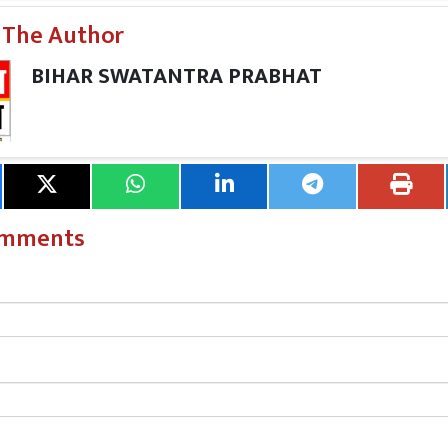
ा की तीसरी अर्थ व्यवस्था की ढ़िढोड़ा पीटने वाले प्रधानमंत्री आज देश की
 The Author
लिए देश की जनता को तथा मंगलसूत्र नहीं खरीदने की नसीहत महिलाओं क
वाई का कड़ा विरोध किया गया।
BIHAR SWATANTRA PRABHAT
 में सीपीआईएम पश्चिम चम्पारण जिला सचिव चाँदसी प्रसाद यादव, सीटू
ाव, खेतिहर मजदूर यूनियन के जिला अध्यक्ष प्रकाश कुमार वर्मा, बेति
ल श्रीवास्तव, किसान सभा के संजय कुमार राव, पल्लोदार संघ के अनिल कु
 मियां, आस महमद, अशर्फी चौधरी, भिखारी पटेल आदि शामिल थे।
omments