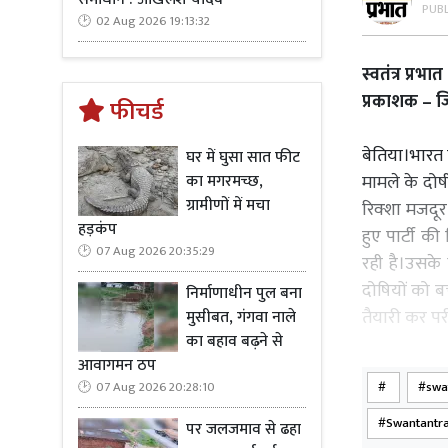
PUB
02 Aug 2026 19:13:32
स्वतंत्र प्रभ
प्रकाशक – जित
फीचर्ड
बेतिया।भारत क
घर में घुसा सात फीट
का मगरमच्छ,
मामले के दोषी
ग्रामीणों में मचा
रिक्शा मजदू
हड़कंप
हुए पार्टी क
07 Aug 2026 20:35:29
रही है।उसके 
दोषियों को ब
निर्माणाधीन पुल बना
तैयारी कर परी
मुसीबत, गंगवा नाले
का बहाव बढ़ने से
आवागमन ठप
तब तक पेपर ल
07 Aug 2026 20:28:10
swa
उसी तरह बी 
जाने के लिए प
Swantantra
पर जलजमाव से ढहा