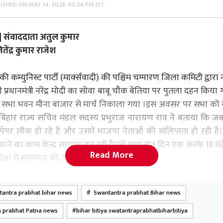
LISHED ON
MAY 14, 2026 05:24 PM IST
ात | संवाददाता अतुल कुमार
ेंद्र कुमार राजेश
ी कम्युनिस्ट पार्टी (मार्क्सवादी) की पश्चिम चम्पारण जिला कमिटी द्वार
 प्रधानमंत्री नरेंद्र मोदी का सोवा बाबू चौक बेतिया पर पुतला दहन किया 
र सभा भवन मीना बाजार से मार्च निकाला गया ।इस अवसर पर सभा को 
ी बिहार राज्य सचिव मंडल सदस्य प्रभुराज नारायण राव ने बताया कि जब 
पेपर लीक हो रहे हैं और उसमें भाजपा नेताओं की संलिप्तता हो रही ह
चाने का काम केन्द्र सरकार कर रही है।जो छात्र रात दिन एक करके 18 
Read More
क्षा में सफलता की उम्मीद करते हैं।
ीक होने की सूचना मिलती है।उन छात्रों के भविष्य के साथ खिलवाड़ कि
tantra prabhat bihar news
Swantantra prabhat Bihar news
पी एस सी द्वारा आयोजित टीआरई 4 शिक्षक भर्ती परीक्षा का नोटिफिक
टना में छात्रों द्वारा किए जा रहे प्रदर्शनों पर भाजपा सरकार द्वारा ल
 prabhat Patna news
bihar bitiya swatantraprabhatbiharbitiya