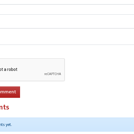
omment
nts
ts yet.