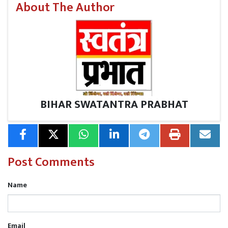
स्पष्ट निर्देश दिया कि सभी लंबित मामलों को अगले 15 दिनों के भीतर
About The Author
निपटाकर पोर्टल पर अपलोड किया जाए। उन्होंने साफ कहा कि इस
कार्य में किसी भी प्रकार की लापरवाही या शिथिलता बर्दाश्त नहीं की
जाएगी।
निवेश बढ़ाने और पुराने कानून खत्म करने पर जोर
पटना में शुक्रवार को आयोजित उच्चस्तरीय समीक्षा बैठक में केके
BIHAR SWATANTRA PRABHAT
पाठक ने निवेश को बढ़ावा देने, व्यापार सुगमता सुधारने और पुराने
अप्रासंगिक कानूनों को समाप्त करने को लेकर अधिकारियों के साथ
विस्तृत चर्चा की। बैठक में ‘डीरेगुलेशन चरण-एक’ और ‘चरण-दो’ के
कार्यों की समीक्षा की गई।
Post Comments
बैठक की अध्यक्षता बिहार के मुख्य सचिव प्रत्यय अमृत ने की। इस
दौरान विभिन्न विभागों के वरिष्ठ अधिकारी और नोडल पदाधिकारी
Name
मौजूद रहे।
‘जेल नहीं, जुर्माने का प्रावधान हो’
Email