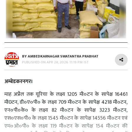
BY
AMBEDKARNAGAR SWATANTRA PRABHAT
PUBLISHED ON
APR 28, 2026 11:19 PM IST
अम्बेडकरनगर।
माह अप्रैल तक यूरिया के लक्ष्य 1205 मी०टन के सापेक्ष 16461
मी0टन, डी०ए०पी० के लक्ष्य 709 मी०टन के सापेक्ष 4218 मी०टन,
एन०पी०के० के लक्ष्य 82 मी०टन के सापेक्ष 3223 मी०टन,
एस०एस०पी० के लक्ष्य 1545 मी०टन के सापेक्ष 14556 मी०टन एवं
एम०ओ०पी० के लक्ष्य 119 मी०टन के सापेक्ष 154 मी०टन की