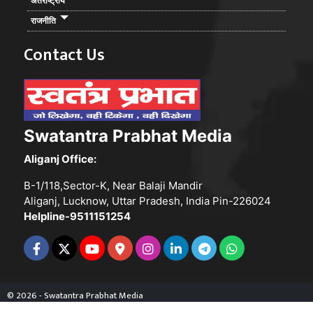
अंतर्राष्ट्रीय
राजनीति
Contact Us
Swatantra Prabhat Media
Aliganj Office:
B-1/118,Sector-K, Near Balaji Mandir
Aliganj, Lucknow, Uttar Pradesh, India Pin-226024
Helpline-9511151254
© 2026 - Swatantra Prabhat Media