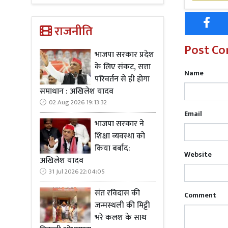
मुजफ्फरनगर क
पुलिस क्षेत्
राजनीति
मीरानपुर कटर
संपत्ति है जो
Post C
भाजपा सरकार प्रदेश
के लिए संकट, सत्ता
Name
परिवर्तन से ही होगा
समाधान : अखिलेश यादव
02 Aug 2026 19:13:32
Read Mo
Email
भाजपा सरकार ने
जानकारी मिल
शिक्षा व्यवस्था को
सहित कई स्थ
किया बर्बाद:
Website
ताबड़तोड़ का
अखिलेश यादव
31 Jul 2026 22:04:05
संत रविदास की
Comment
जन्मस्थली की मिट्टी
भरे कलश के साथ
Read Mo