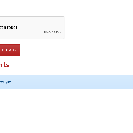
omment
nts
ts yet.