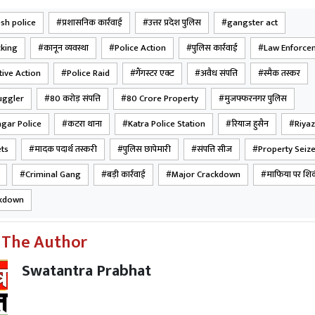
esh police
प्रशासनिक कार्रवाई
उत्तर प्रदेश पुलिस
gangster act
cking
कानून व्यवस्था
Police Action
पुलिस कार्रवाई
Law Enforce
tive Action
Police Raid
गैंगस्टर एक्ट
अवैध संपत्ति
स्मैक तस्कर
ggler
80 करोड़ संपत्ति
80 Crore Property
मुजफ्फरनगर पुलिस
gar Police
कटरा थाना
Katra Police Station
रियाज हुसैन
Riya
ets
मादक पदार्थ तस्करी
पुलिस छापेमारी
संपत्ति सीज
Property Seiz
Criminal Gang
बड़ी कार्रवाई
Major Crackdown
माफिया पर शि
ckdown
 The Author
Swatantra Prabhat