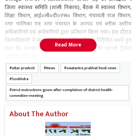
जिला स्वास्थ्य समिति (शासी निकाय), बैठक में स्वास्थ्य विभाग,
शिक्षा विभाग, आई०सी०डी०एस० विभाग, पंचायती राज विभाग,
नगर पालिका एवं नगर पंचायत के जनपद एवं ब्लॉक स्तरीय
अधिकारियों एवं कर्मचारियों द्वारा प्रतिभाग किया गया। इस दौरान
जिलाधिकारी ने मुख्य चिकित्सा अधिकारी को निर्देशित करते हुए
Read More
कहा कि जनपद में होने वाली सभी डिलीवरी की प्रभावी ट्रैकिंग
सुनिश्चित की जाए।
uttar pradesh
News
swatantra prabhat hindi news
Sonbhdra
strict-instructions-given-after-completion-of-district-health-
committee-meeting
About The Author