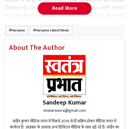
परिजनों ने घटना के बाद बिजली निगम अधिकारियों को लिखित
शिकायत दी, जिसमें कर्मचारियों पर लापरवाही का आरोप लगाया
Read More
गया। इस शिकायत के आधार पर कार्यकारी अभियंता, कैथल को
जांच सौंपी गई।
Haryana
Haryana Latest News
जांच में तीन कर्मचारियों की स्पष्ट जिम्मेदारी तय होने पर अधीक्षक
अभियंता ने कार्रवाई करते हुए लाइनमैन अशोक कुमार, सहायक
About The Author
अनिल और पवन को सस्पेंड कर दिया।
Read More
गुरु रविदास जी के 650वें प्रकाश पर्व को समर्पित
8 अगस्त को आयोजित की जा रही मैराथन दौड़ अब 11 अगस्त
Sandeep Kumar
को होगी: डिप्टी कमिश्नर
imskarwasra@gmail.com
कैसे हुआ हादसा?
संदीप कुमार मीडिया जगत में पिछले 2019 से ही सक्रिय होकर मीडिया जगत में
कार्यरत हैं। अख़बार के अलावा अन्य डिजिटल मीडिया के साथ जुड़े रहे हैं। संदीप का