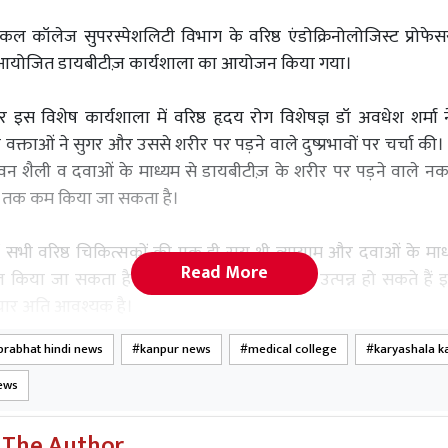
कल कॉलेज सुपरस्पेशलिटी विभाग के वरिष्ठ एंडोक्रिनोलोजिस्ट प्रोफेसर 
वारा आयोजित डायबीटीज़ कार्यशाला का आयोजन किया गया।
 इस विशेष कार्यशाला में वरिष्ठ हृदय रोग विशेषज्ञ डॉ अवधेश शर्मा न
न वक्ताओं ने सुगर और उससे शरीर पर पड़ने वाले दुष्प्रभावों पर चर्चा क
ीवन शैली व दवाओं के माध्यम से डायबीटीज़ के शरीर पर पड़ने वाले न
 तक कम किया जा सकता है।
ं सभी वरिष्ठ चिकित्सकों की एक ही राय थी व्यायाम और दवाओं के मा
Read More
ोल किया जा सकता है। डायबिटीज़ से अन्य रोग भी उत्पन्न हो सकते है
ार अति आवश्यक है।
prabhat hindi news
kanpur news
medical college
karyashala k
ews
 The Author