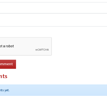
omment
nts
ts yet.