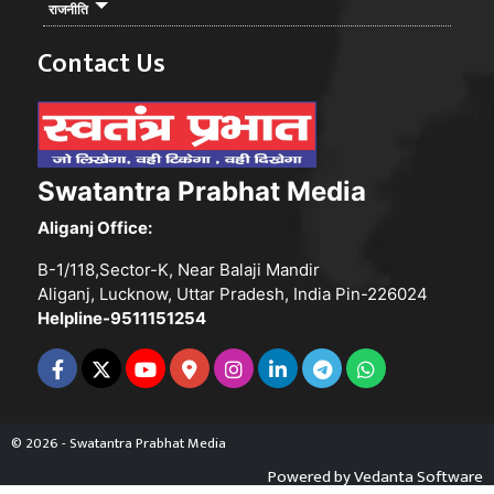
राजनीति
Contact Us
Swatantra Prabhat Media
Aliganj Office:
B-1/118,Sector-K, Near Balaji Mandir
Aliganj, Lucknow, Uttar Pradesh, India Pin-226024
Helpline-9511151254
© 2026 - Swatantra Prabhat Media
Powered by
Vedanta Software