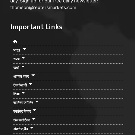
day, Sign up for our free daily newsletter:
thomson@reutersmarkets.com
Important Links
भारत
राज्य
खबरें
आपका शहर
टेक्नोलाजी
शिक्षा
साहित्य ज्योतिष
स्वतंत्र विचार
खेल मनोरंजन
अंतर्राष्ट्रीय