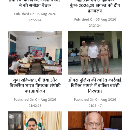
तैयारियों को लेकर जिलाधिकारी
महोत्सव एवं साहित्यिक
मामले की दोबारा जांच कराई गई।परिजनों के अनुसार वर्तमान
ने की समीक्षा बैठक
कुंभ-2026,29 अगस्त को दीप
घोरावल इंस्पेक्टर बृजेश सिंह द्वारा की गई विवेचना में पहले की जांच
प्रज्ज्वलन
Published On 05 Aug 2026
पर कई सवाल खड़े हुए हैं। जांच में तथ्य सामने आया कि घटना पूर्व
Published On 05 Aug 2026
22:55:14
नियोजित साजिश के तहत अंजाम दी गई थी।
21:21:24
Read More
नगर बाजार–कप्तानगंज संपर्क मार्ग बदहाल, गड्ढों
और कीचड़ से राहगीरों का चलना हुआ मुश्किल
युवा सक्रियता, मीडिया और
ओबरा पुलिस की त्वरित कार्रवाई,
विकसित भारत विषयक संगोष्ठी
विभिन्न मामले में वांछित वारंटी
का आयोजन
गिरफ्तार
Published On 04 Aug 2026
Published On 04 Aug 2026
21:42:25
21:28:47