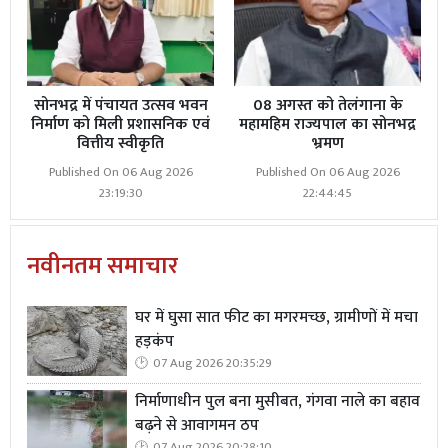
मृतक पक्ष ने मंगल पाल, निसार अहमद, चंद्रशेखर विश्वकर्मा, अशोक
सोनभद्र में पंचायत उत्सव भवन
08 अगस्त को तेलंगाना के
निर्माण को मिली प्रशासनिक एवं
महामहिम राज्यपाल का सोनभद्र
मांझी और राणा सर्वेंद्र राव अंबेडकर उर्फ रमेश पर हत्या की साजिश
वित्तीय स्वीकृति
भ्रमण
में शामिल होने का आरोप लगाया है। परिजनों के मुताबिक मंगल
Published On 06 Aug 2026
Published On 06 Aug 2026
पाल और अशोक मांझी पर पुलिस अधीक्षक द्वारा 25-25 हजार
23:19:30
22:44:45
रुपये का इनाम भी घोषित किया जा चुका है।
नवीनतम समाचार
घर में घुसा सात फीट का मगरमच्छ, ग्रामीणों में मचा
हड़कंप
07 Aug 2026 20:35:29
निर्माणाधीन पुल बना मुसीबत, गंगवा नाले का बहाव
बढ़ने से आवागमन ठप
07 Aug 2026 20:28:10