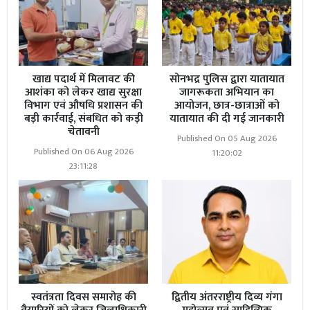
खाद्य पदार्थ में मिलावट की
सोनभद्र पुलिस द्वारा यातायात
आशंका को लेकर खाद्य सुरक्षा
जागरूकता अभियान का
विभाग एवं औषधि प्रशासन की
आयोजन, छात्र-छात्राओं को
बड़ी कार्रवाई, संबधित को कड़ी
यातायात की दी गई जानकारी
चेतावनी
Published On 05 Aug 2026
Published On 06 Aug 2026
11:20:02
23:11:28
Read More
खजनी तहसील में नि:शुल्क स्वास्थ्य शिविर
संपन्न, सैकड़ों लोगों ने कराया स्वास्थ्य परीक्षण
मृतक के भाई दिनेश कुमार यादव ने आरोप लगाया कि तत्कालीन
एसएचओ आदि ने प्रभावशाली लोगों के दबाव में आकर मामले को
एक्सीडेंट साबित करने का प्रयास किया।परिजनों का कहना है कि
न्याय की उम्मीद में लगातार पुलिस अधीक्षक से गुहार लगाने के बाद
स्वतंत्रता दिवस समारोह की
द्वितीय अंतरराष्ट्रीय दिव्य गंगा