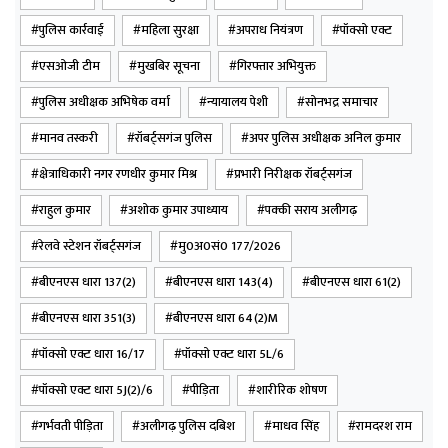
थाना सासनी गेट, जनपद अलीगढ़ को दिनांक 04.05.2026 को
रेलवे स्टेशन रॉबर्ट्सगंज के सर्कुलेटिंग एरिया से गिरफ्तार किया
पुलिस कार्रवाई
महिला सुरक्षा
अपराध नियंत्रण
पॉक्सो एक्ट
गया।
एसओजी टीम
मुखबिर सूचना
गिरफ्तार अभियुक्त
पुलिस अधीक्षक अभिषेक वर्मा
न्यायालय पेशी
सोनभद्र समाचार
अभियुक्त की गिरफ्तारी हेतु पुलिस टीम द्वारा जनपद अलीगढ़ में
दबिश दी गई थी, किन्तु अभियुक्त लगातार फरार चल रहा था।
मानव तस्करी
रॉबर्ट्सगंज पुलिस
अपर पुलिस अधीक्षक अनिल कुमार
तत्पश्चात मुखबिर की सूचना पर तत्काल कार्रवाई करते हुए पुलिस
क्षेत्राधिकारी नगर रणधीर कुमार मिश्र
प्रभारी निरीक्षक रॉबर्ट्सगंज
टीम द्वारा घेराबंदी कर अभियुक्त को गिरफ्तार किया गया। अभियुक्त
राहुल कुमार
अशोक कुमार उपाध्याय
पक्की सराय अलीगढ़
को गिरफ्तार कर आवश्यक विधिक कार्यवाही करते हुए न्यायालय
के समक्ष भेजा जा रहा है।
रेलवे स्टेशन रॉबर्ट्सगंज
मु0अ0सं0 177/2026
बीएनएस धारा 137(2)
बीएनएस धारा 143(4)
बीएनएस धारा 61(2)
पूछताछ के दौरान अभियुक्त द्वारा बताया गया कि उसने
बीएनएस धारा 351(3)
बीएनएस धारा 64(2)M
सहअभियुक्तों के माध्यम से पीड़िता को लगभग ₹1,20,000 में
खरीदकर उससे विवाह किया तथा उसके साथ शारीरिक संबंध
पॉक्सो एक्ट धारा 16/17
पॉक्सो एक्ट धारा 5L/6
स्थापित किए, जिसके परिणामस्वरूप पीड़िता गर्भवती हो गई। घटना
पॉक्सो एक्ट धारा 5J(2)/6
पीड़िता
शारीरिक शोषण
के बाद अभियुक्त गिरफ्तारी से बचने हेतु लगातार फरार चल रहा
गर्भवती पीड़िता
अलीगढ़ पुलिस दबिश
माधव सिंह
रामदरश राम
था।