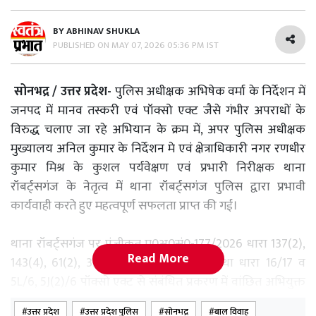
BY
ABHINAV SHUKLA
PUBLISHED ON
MAY 07, 2026 05:36 PM IST
सोनभद्र / उत्तर प्रदेश-
पुलिस अधीक्षक अभिषेक वर्मा के निर्देशन में
जनपद में मानव तस्करी एवं पॉक्सो एक्ट जैसे गंभीर अपराधों के
विरुद्ध चलाए जा रहे अभियान के क्रम में, अपर पुलिस अधीक्षक
मुख्यालय अनिल कुमार के निर्देशन मे एवं क्षेत्राधिकारी नगर रणधीर
कुमार मिश्र के कुशल पर्यवेक्षण एवं प्रभारी निरीक्षक थाना
रॉबर्ट्सगंज के नेतृत्व में थाना रॉबर्ट्सगंज पुलिस द्वारा प्रभावी
कार्यवाही करते हुए महत्वपूर्ण सफलता प्राप्त की गई।
थाना रॉबर्ट्सगंज पर पंजीकृत मु0अ0सं0-177/2026 धारा 137(2),
Read More
143(4), 61(2), 351(3) 64(2)M बीएनएस तथा धारा 16/17 व
5L/6, 5J(2)/6 पॉक्सो एक्ट से संबंधित प्रकरण में वांछित अभियुक्त
राहुल कुमार पुत्र अशोक कुमार उपाध्याय निवासी पक्की सराय,
उत्तर प्रदेश
उत्तर प्रदेश पुलिस
सोनभद्र
बाल विवाह