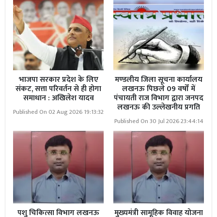
संगठन अत्यंत आवश्यक है।
उन्होंने कहा कि हमें अपने हृदय में अक्षय ध्येय निष्ठा जागृत रखनी
होगी, तभी हमें सफलता मिलेगी और भारत माता विश्व गुरु के
सिंहासन पर अधिष्ठित हो सकेंगी। पथ संचलन का कार्यक्रम राज
कॉन्वेंट स्कूल, करमा से शुरू हुआ और करमा बाजार का भ्रमण करते
भाजपा सरकार प्रदेश के लिए
मण्डलीय जिला सूचना कार्यालय
हुए वापस राज कॉन्वेंट स्कूल पर ही समाप्त हुआ।
संकट, सत्ता परिवर्तन से ही होगा
लखनऊ पिछले 09 वर्षों में
समाधान : अखिलेश यादव
पंचायती राज विभाग द्वारा जनपद
इस अवसर पर सोनभद्र नगर प्रचारक हरेंद्र , खंड कार्यवाह कामेश ,
लखनऊ की उल्लेखनीय प्रगति
Published On 02 Aug 2026 19:13:32
खंड संपर्क प्रमुख भूपेंद्र , खंड प्रचार प्रमुख संतोष , खंड सह कार्यवाह
Published On 30 Jul 2026 23:44:14
जितेंद्र , विचार परिवार से आशुतोष सिंह अंकुर ,राजेश मिश्रा, राजेन्द्र
त्रिपाठी, गोपाल सिंह वैद्य, वरुण त्रिपाठी, नीरज तिवारी व अन्य
कार्यकर्ता मौजूद रहे।
पशु चिकित्सा विभाग लखनऊ
मुख्यमंत्री सामूहिक विवाह योजना