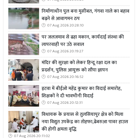
अवार्ड, इंस्पायरिंग वूमेन अवॉर्ड पुरस्कार सहित कई संस्थाओं द्वारा
निर्माणाधीन पुल बना मुसीबत, गंगवा नाले का बहाव
सम्मानित किया जा चुका है। दोनो शख्सियत ने अपने कार्यो से
बढ़ने से आवागमन ठप
जनपद का नाम रोशन किया है।
07 Aug 2026 20:28:10
पर जलजमाव से ढहा मकान, कार्यदाई संस्था की
लापरवाही पर उठे सवाल
07 Aug 2026 20:19:27
मंदिर की सुरक्षा को लेकर हिन्दू रक्षा दल का
प्रदर्शन, पुलिस आयुक्त को सौंपा ज्ञापन
07 Aug 2026 20:16:52
इटवा में बीईओ महेंद्र कुमार का विदाई समारोह,
शिक्षकों ने दी भावभीनी विदाई
07 Aug 2026 20:12:31
विधायक के प्रयास से तुलसियापुर क्षेत्र को मिला
नया विद्युत उपकेंद्र का तोहफा,ढेबरुआ पावर हाउस
की होगी क्षमता वृद्धि
07 Aug 2026 20:11:02