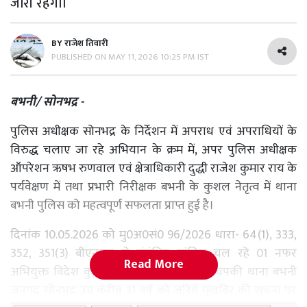
जारी रहेगा।
BY
राजेश तिवारी
PUBLISHED ON
MAY 11, 2026 10:25 PM IST
बभनी/ सोनभद्र -
पुलिस अधीक्षक सोनभद्र के निर्देशन में अपराध एवं अपराधियों के
विरुद्ध चलाए जा रहे अभियान के क्रम में, अपर पुलिस अधीक्षक
ऑपरेशन ऋषभ रुणवाल एवं क्षेत्राधिकारी दुद्धी राजेश कुमार राय के
पर्यवेक्षण में तथा प्रभारी निरीक्षक बभनी के कुशल नेतृत्व में थाना
बभनी पुलिस को महत्वपूर्ण सफलता प्राप्त हुई है।
दिनांक 10.05.2026 को मु0अ0सं0 96/2026 धारा- 64(1), 333,
352, 351(3) बीएनएस से संबंधित वांछित चल रहे 01 नफर
Read More
अभियुक्त विदेश कुमार पुत्र रामप्रकाश निवासी चपकी थाना बभनी
जनपद सोनभद्र उम्र करीब 31 वर्ष को जरिये मुखबिर की सूचना पर