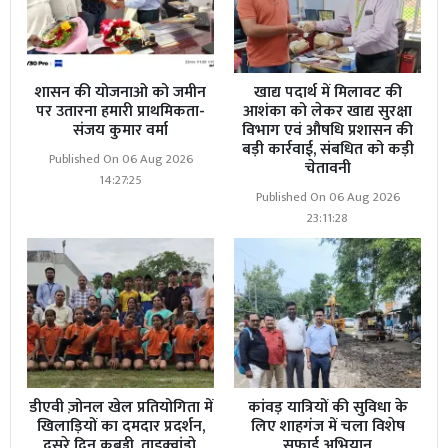
शासन की योजनाओ को जमीन
खाद्य पदार्थ में मिलावट की
पर उतारना हमारी प्राथमिकता-
आशंका को लेकर खाद्य सुरक्षा
संजय कुमार वर्मा
विभाग एवं औषधि प्रशासन की
बड़ी कार्रवाई, संबधित को कड़ी
Published On 06 Aug 2026
चेतावनी
14:27:25
Published On 06 Aug 2026
23:11:28
डीएवी ज़ोनल खेल प्रतियोगिता में
कांवड़ यात्रियों की सुविधा के
खिलाड़ियों का दमदार प्रदर्शन,
लिए शाहगंज में चला विशेष
दूसरे दिन कबड्डी, ताइक्वांडो,
सफाई अभियान