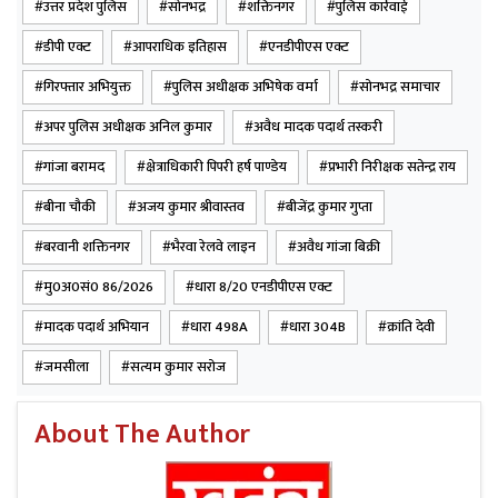
उत्तर प्रदेश पुलिस
सोनभद्र
शक्तिनगर
पुलिस कार्रवाई
गुप्ता निवासी – बरवानी, थाना शक्तिनगर, जनपद सोनभद्र द्वारा उक्त
गांजा को बिक्री हेतु ले जाना स्वीकार किया गया। उक्त बरामदगी व
डीपी एक्ट
आपराधिक इतिहास
एनडीपीएस एक्ट
गिरफ्तारी के संबंध में थाना शक्तिनगर पर मु0अ0सं0-86/2026
गिरफ्तार अभियुक्त
पुलिस अधीक्षक अभिषेक वर्मा
सोनभद्र समाचार
धारा 8/20 एनडीपीएस एक्ट पंजीकृत कर आवश्यक विधिक
अपर पुलिस अधीक्षक अनिल कुमार
अवैध मादक पदार्थ तस्करी
कार्यवाही की जा रही है।
गांजा बरामद
क्षेत्राधिकारी पिपरी हर्ष पाण्डेय
प्रभारी निरीक्षक सतेन्द्र राय
अभियुक्त का आपराधिक इतिहास-मु0अ0सं0-306/2001 धारा
बीना चौकी
अजय कुमार श्रीवास्तव
बीजेंद्र कुमार गुप्ता
498A, 304B भा0द0वि0 व 3/4 डीपी एक्ट थाना शक्तिनगर,
बरवानी शक्तिनगर
भैरवा रेलवे लाइन
अवैध गांजा बिक्री
जनपद सोनभद्र।वांछित अभियुक्ता-
क्रांति देवी पत्नी शिवशंकर निवासी – ग्राम जमसीला, थाना शक्तिनगर,
मु0अ0सं0 86/2026
धारा 8/20 एनडीपीएस एक्ट
जनपद सोनभद्र।
मादक पदार्थ अभियान
धारा 498A
धारा 304B
क्रांति देवी
जमसीला
सत्यम कुमार सरोज
गिरफ्तार करने वाली टीम में उ0नि0 अजय कुमार श्रीवास्तव, प्रभारी
चौकी बीना, थाना शक्तिनगर, जनपद सोनभद्र, का0 सत्यम कुमार
About The Author
सरोज शामिल रहे। जनपद पुलिस ने स्पष्ट किया कि अवैध मादक
पदार्थों के विरुद्ध अभियान निरंतर जारी है तथा ऐसे अपराधों में