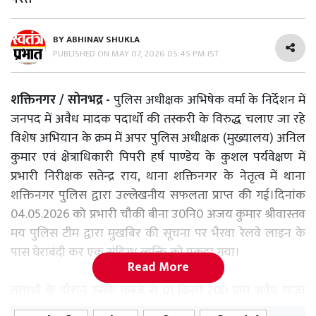
BY
ABHINAV SHUKLA
PUBLISHED ON
MAY 07, 2026 05:45 PM IST
शक्तिनगर / सोनभद्र -
पुलिस अधीक्षक अभिषेक वर्मा के निर्देशन में
जनपद में अवैध मादक पदार्थों की तस्करी के विरुद्ध चलाए जा रहे
विशेष अभियान के क्रम में अपर पुलिस अधीक्षक (मुख्यालय) अनिल
कुमार एवं क्षेत्राधिकारी पिपरी हर्ष पाण्डेय के कुशल पर्यवेक्षण में
प्रभारी निरीक्षक सतेन्द्र राय, थाना शक्तिनगर के नेतृत्व में थाना
शक्तिनगर पुलिस द्वारा उल्लेखनीय सफलता प्राप्त की गई।दिनांक
04.05.2026 को प्रभारी चौकी बीना उ0नि0 अजय कुमार श्रीवास्तव
मय पुलिस टीम द्वारा मुखबिर की सूचना पर भैरवा रेलवे लाइन के
पास घेराबंदी कर एक संदिग्ध व्यक्ति को पकड़ा गया।
Read More
तलाशी के दौरान उसके कब्जे से 01 किलो 200 ग्राम अवैध गांजा
बरामद हुआ। पूछताछ में अभियुक्त बीजेंद्र कुमार गुप्ता पुत्र लाला