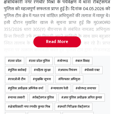
क्षेत्राधिकारी नगर रणधीर मिश्रा के पर्यवेक्षण में थाना रॉबर्ट्सगंज
पुलिस को महत्वपूर्ण सफलता प्राप्त हुई है। दिनांक 04.05.2026 को
पुलिस टीम क्षेत्र में गश्त एवं वांछित अभियुक्तों की तलाश में मामूर थे।
इसी दौरान मुखबिर खास से सूचना प्राप्त हुई कि मु0अ0सं0
355/2026 धारा 305(ए) बीएनएस से संबंधित नामजद अभियुक्त
प्रिन्स त्रिपाठी उर्फ राजा त्रिपाठी अपने साथियों के साथ ग्राम बहुआर
Read More
स्थित तालाब के पास चोरी के माल का बंटवारा कर रहे हैं। प्राप्त
सूचना पर तत्काल कार्यवाही करते हुए पुलिस टीम द्वारा योजनाबद्ध
तरीके से घेराबंदी कर मौके से 03 अभियुक्तों को गिरफ्तार किया
उत्तर प्रदेश
उत्तर प्रदेश पुलिस
सोनभद्र
बाल विवाह
गया।
पुलिस कार्रवाई
महिला सुरक्षा
अपराध नियंत्रण
पॉक्सो एक्ट
गिरफ्तार अभियुक्तों के कब्जे से महिलाओं के आभूषण (पायल व
एसओजी टीम
मुखबिर सूचना
गिरफ्तार अभियुक्त
बिछिया) एवं नगद धनराशि बरामद हुई। साथ ही अभियुक्तों की
पुलिस अधीक्षक अभिषेक वर्मा
न्यायालय पेशी
सोनभद्र समाचार
निशानदेही पर नहर पुलिया के पास छिपाकर रखे गए पीतल के बर्तन
(बटुआ फूल, कटोरा, परात आदि) भी बरामद किए गए। उपरोक्त
मानव तस्करी
रॉबर्ट्सगंज पुलिस
अपर पुलिस अधीक्षक अनिल कुमार
अभियोग में धारा 317(2), 329(2) बीएनएस की बढ़ोत्तरी करते हुए
क्षेत्राधिकारी नगर रणधीर कुमार मिश्र
प्रभारी निरीक्षक रॉबर्ट्सगंज
अग्रेतर वैधानिक कार्यवाही पूर्ण करते हुए न्यायालय भेजे जा रहा है।