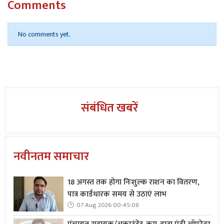
Comments
झारखंड में छुट्टी
31 अक्टूबर (शुक्रवार)
: सरदार वल्लभभाई पटेल जयंती — गुजरात
No comments yet.
में बैंक बंद
संबंधित खबरें
नवीनतम समाचार
18 अगस्त तक होगा निःशुल्क राशन का वितरण,
पात्र कार्डधारक समय से उठाएं लाभ
07 Aug 2026 00:45:08