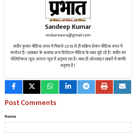
Sandeep Kumar
Read More
विकास खंड हलिया के कोलहा बस्ती की बदहाल
सड़क से ग्रामीण बेहाल, ग्राम प्रधान और सचिव पर अनदेखी का
imskarwasra@gmail.com
आरोप
संदीप कुमार मीडिया जगत में पिछले 2019 से ही सक्रिय होकर मीडिया जगत में
कार्यरत हैं। अख़बार के अलावा अन्य डिजिटल मीडिया के साथ जुड़े रहे हैं। संदीप का
18 अक्टूबर (शनिवार)
: काती बिहू — असम में बैंक बंद
पॉलिटिकल न्यूज, जनरल न्यूज में अनुभव रहा है। साथ ही ऑनलाइन खबरों में काफी
अनुभव है l
Read More
मिर्जापुर में भारी बारिश से जनजीवन प्रभावित,
Post Comments
लोग घरों में रहने को हुए मजबूर
Name
19 अक्टूबर (रविवार)
: साप्ताहिक अवकाश
20 अक्टूबर (सोमवार)
: दिवाली/नरक चतुर्दशी/काली पूजा —