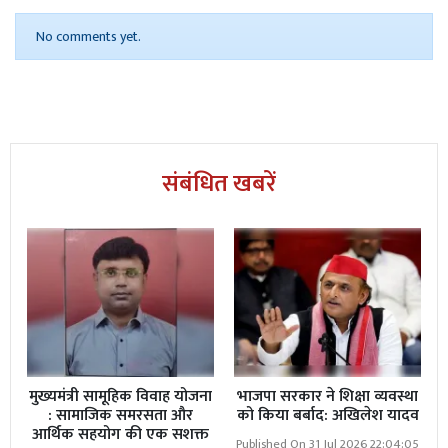
No comments yet.
Read More
08 अगस्त को तेलंगाना के महामहिम राज्यपाल
का सोनभद्र भ्रमण
संबंधित खबरें
वक्ताओं ने इस बात पर जोर दिया कि आधुनिक पत्रकारिता ने जहाँ
संवाद को तेज, सुलभ और वैश्विक बनाया है, वहीं इसके साथ कई
खतरे और जिम्मेदारियाँ भी जुड़ गई हैं।नरेंद्र नीरव ने कहा कि
डिजिटल युग में खबरों की गति तेज हुई है, लेकिन उनकी सत्यता और
विश्वसनीयता की कसौटी और कठोर हो गई है।सुनील तिवारी ने
पत्रकारों की आर्थिक और सामाजिक असुरक्षा को लेकर अपनी चिंता
व्यक्त की।
मुख्यमंत्री सामूहिक विवाह योजना
भाजपा सरकार ने शिक्षा व्यवस्था
: सामाजिक समरसता और
को किया बर्बाद: अखिलेश यादव
आर्थिक सहयोग की एक सशक्त
Published On 31 Jul 2026 22:04:05