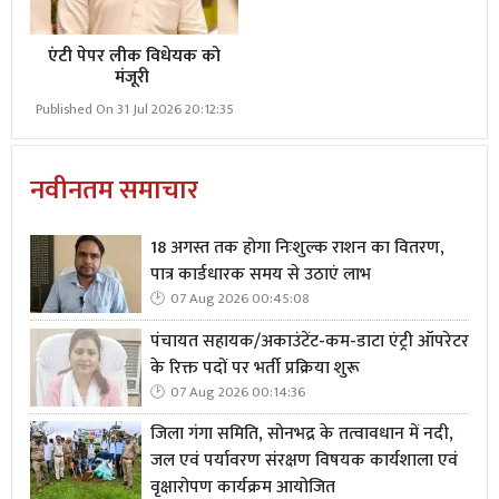
को बड़ी चुनौती भी मिली है।
एंटी पेपर लीक विधेयक को
मुख्य अतिथि श्रीमती चांदनी ने पत्रकारों को लोकतंत्र का चौथा स्तंभ
मंजूरी
बताया और उनकी स्वतंत्रता को लोकतंत्र की मजबूती के लिए
Published On 31 Jul 2026 20:12:35
आवश्यक करार दिया। सीओ हर्ष पांडेय और ईओ मधुसूदन
जायसवाल ने समाज के हित में सकारात्मक पत्रकारिता के महत्व को
नवीनतम समाचार
रेखांकित किया। कार्यक्रम के अंत में, कार्यक्रम अध्यक्ष राहुल
श्रीवास्तव ने निष्कर्ष रूप में कहा कि पत्रकारों को न केवल सूचना
देना है, बल्कि उसकी प्रामाणिकता और समाज पर पड़ने वाले प्रभाव
18 अगस्त तक होगा निःशुल्क राशन का वितरण,
पात्र कार्डधारक समय से उठाएं लाभ
के प्रति भी जिम्मेदारी लेनी चाहिए।
07 Aug 2026 00:45:08
वरिष्ठ पत्रकार सतीश भटिया, भोला दूबे, सुरेंद्र सिंह, आलोक गुप्ता
पंचायत सहायक/अकाउंटेंट-कम-डाटा एंट्री ऑपरेटर
और महासंघ के जिलाध्यक्ष महेश पाण्डेय ने कार्यक्रम को सफल
के रिक्त पदों पर भर्ती प्रक्रिया शुरू
बनाने में महत्वपूर्ण भूमिका निभाई। उन्होंने कार्यक्रम में आए सभी
07 Aug 2026 00:14:36
अतिथियों का धन्यवाद ज्ञापित कर आभार प्रकट किया।इस अवसर
जिला गंगा समिति, सोनभद्र के तत्वावधान में नदी,
पर वरिष्ठ पत्रकार पीडी राय, शमशाद आलम, राम प्यारे सिंह, मनमोहन
जल एवं पर्यावरण संरक्षण विषयक कार्यशाला एवं
शुक्ला, सौरभ गोस्वामी, उत्तम सिंह, जीतेन्द्र गुप्ता,
वृक्षारोपण कार्यक्रम आयोजित